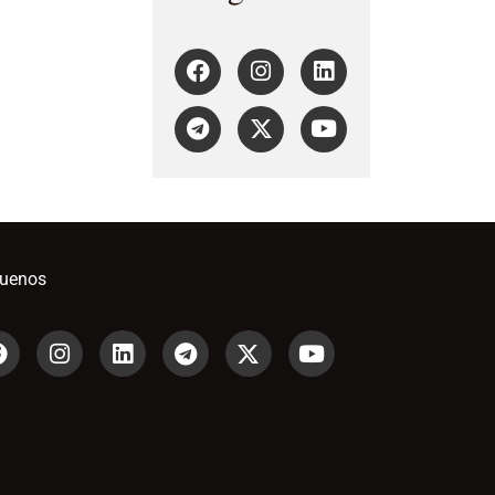
guenos