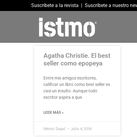
Suscríbete a la revista
|
Suscríbete a nuestro new
Agatha Christie. El best
seller como epopeya
Entre mis amigos escritores,
calificar un libro como best seller es
casi un insulto. Aunque todo
escritor aspira a que
LEER MÁS »
Héctor Zagal
julio 4, 2016