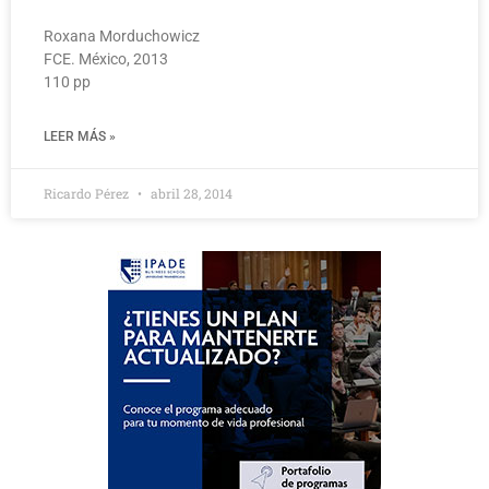
Roxana Morduchowicz
FCE. México, 2013
110 pp
LEER MÁS »
Ricardo Pérez
abril 28, 2014