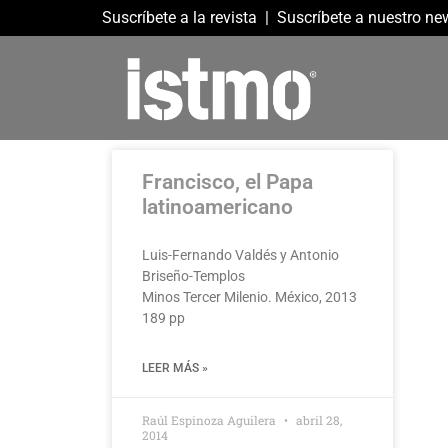
Suscríbete a la revista
|
Suscríbete a nuestro new
Francisco, el Papa
latinoamericano
Luis-Fernando Valdés y Antonio
Briseño-Templos
Minos Tercer Milenio. México, 2013
189 pp
LEER MÁS »
Raúl Espinoza Aguilera
abril 28,
2014