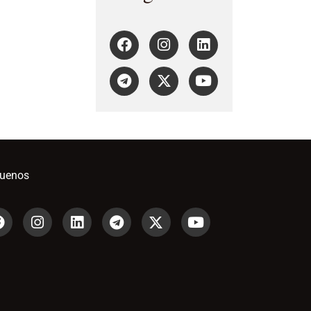
guenos