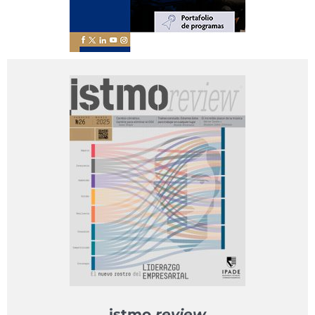
istmo
review