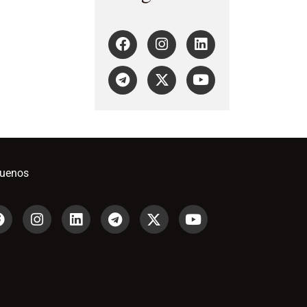
guenos