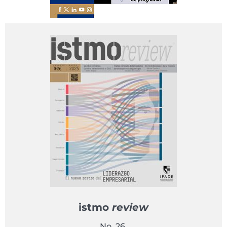
istmo
review
No. 26