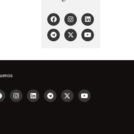
guenos