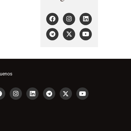
guenos