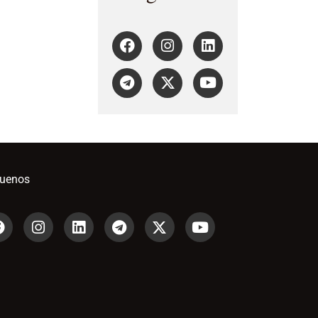
guenos