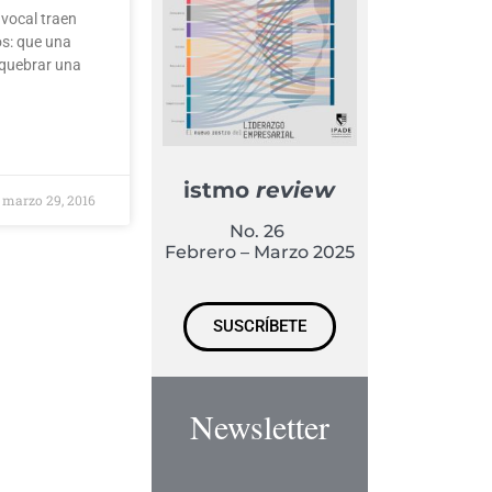
 vocal traen
os: que una
 quebrar una
istmo
review
marzo 29, 2016
No. 26
Febrero – Marzo 2025
SUSCRÍBETE
Newsletter