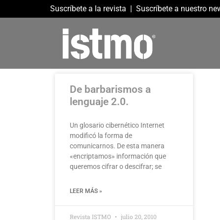
Suscríbete a la revista
|
Suscríbete a nuestro new
De barbarismos a
lenguaje 2.0.
Un glosario cibernético Internet
modificó la forma de
comunicarnos. De esta manera
«encriptamos» información que
queremos cifrar o descifrar; se
LEER MÁS »
Revista ISTMO
julio 20, 2010