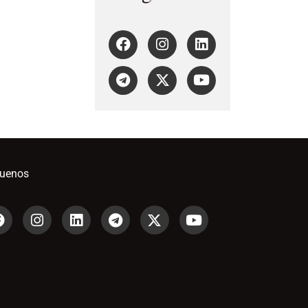
guenos