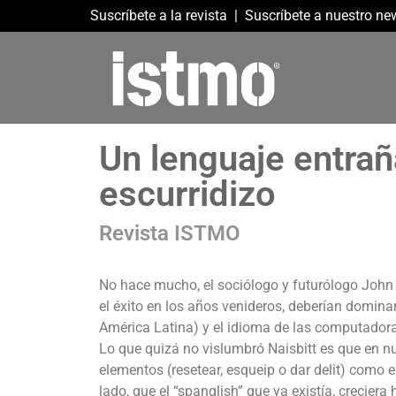
Suscríbete a la revista
|
Suscríbete a nuestro new
Un lenguaje entrañ
escurridizo
Revista ISTMO
No hace mucho, el sociólogo y futurólogo John
el éxito en los años venideros, deberían dominar
América Latina) y el idioma de las computador
Lo que quizá no vislumbró Naisbitt es que en nu
elementos (resetear, esqueip o dar delit) como e
lado, que el “spanglish” que ya existía, crecier