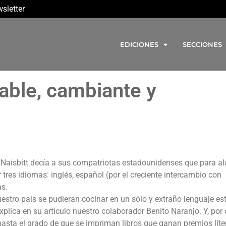
sletter
EDICIONES
SECCIONES
able, cambiante y
 Naisbitt decía a sus compatriotas estadounidenses que para a
 tres idiomas: inglés, español (por el creciente intercambio con
as.
estro país se pudieran cocinar en un sólo y extraño lenguaje est
xplica en su artículo nuestro colaborador Benito Naranjo. Y, por 
a hasta el grado de que se impriman libros que ganan premios lite