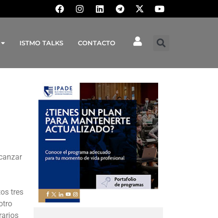
ISTMO TALKS
CONTACTO
lcanzar
os tres
otro
rarios