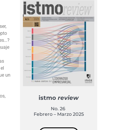
ser,
epto
les…?
guaje
as
el
que un
os,
istmo
review
No. 26
Febrero – Marzo 2025