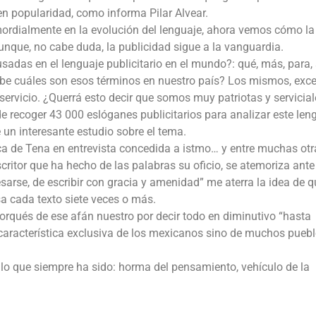
n popularidad, como informa Pilar Alvear.
mordialmente en la evolución del lenguaje, ahora vemos cómo la
nque, no cabe duda, la publicidad sigue a la vanguardia.
adas en el lenguaje publicitario en el mundo?: qué, más, para, 
abe cuáles son esos términos en nuestro país? Los mismos, exc
ervicio. ¿Querrá esto decir que somos muy patriotas y servicia
 de recoger 43 000 eslóganes publicitarios para analizar este len
un interesante estudio sobre el tema.
Luca de Tena en entrevista concedida a istmo… y entre muchas otr
tor que ha hecho de las palabras su oficio, se atemoriza ante 
esarse, de escribir con gracia y amenidad” me aterra la idea de 
isa cada texto siete veces o más.
orqués de ese afán nuestro por decir todo en diminutivo “hasta
 característica exclusiva de los mexicanos sino de muchos puebl
lo que siempre ha sido: horma del pensamiento, vehículo de la