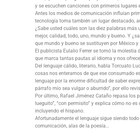
y se escuchen canciones con primeros lugares e
Antes los medios de comunicación influían pri
tecnología toma también un lugar destacado, au
¿Sabe usted cuáles son las diez palabras más us
mejor, calidad, todo, uno, mundo y bueno. Y ¿s
que mundo y bueno se sustituyen por México y s
El publicista Eulalio Ferrer se tomó la molestia
que marca tantas pautas al idioma y nos ofrece 
Del lenguaje cálido, literario, habla Torcuato 
cosas nos enteramos de que ese consumado escri
lenguaje por la enorme dificultad de saber expr
párrafo mío sea vulgar o aburrido”, por ello rev
Por último, Rafael Jiménez Cataño repasa los p
lueguito”, “con permisito” y explica cómo no es
incluyendo el hispano.
Afortunadamente el lenguaje sigue siendo todo 
comunicación, alas de la poesía…