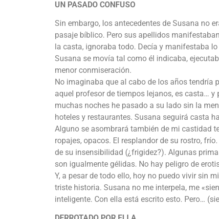
UN PASADO CONFUSO
Sin embargo, los antecedentes de Susana no er
pasaje bíblico. Pero sus apellidos manifestaban
la casta, ignoraba todo. Decía y manifestaba lo 
Susana se movía tal como él indicaba, ejecutab
menor conmiseración.
No imaginaba que al cabo de los años tendría 
aquel profesor de tiempos lejanos, es casta… y
muchas noches he pasado a su lado sin la meno
hoteles y restaurantes. Susana seguirá casta has
Alguno se asombrará también de mi castidad te
ropajes, opacos. El resplandor de su rostro, f
de su insensibilidad (¿frigidez?). Algunas prima
son igualmente gélidas. No hay peligro de erot
Y, a pesar de todo ello, hoy no puedo vivir sin m
triste historia. Susana no me interpela, me «si
inteligente. Con ella está escrito esto. Pero… (s
DERROTADO POR ELLA