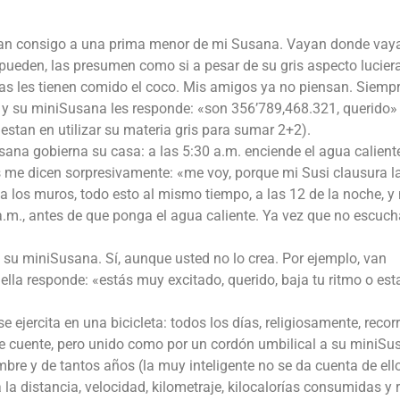
van consigo a una prima menor de mi Susana. Vayan donde vaya
 pueden, las presumen como si a pesar de su gris aspecto lucier
s les tienen comido el coco. Mis amigos ya no piensan. Siemp
», y su miniSusana les responde: «son 356’789,468.321, querido» 
stan en utilizar su materia gris para sumar 2+2).
na gobierna su casa: a las 5:30 a.m. enciende el agua caliente
os me dicen sorpresivamente: «me voy, porque mi Susi clausura l
ica los muros, todo esto al mismo tiempo, a las 12 de la noche, y
a.m., antes de que ponga el agua caliente. Ya vez que no escuch
 su miniSusana. Sí, aunque usted no lo crea. Por ejemplo, van
 ella responde: «estás muy excitado, querido, baja tu ritmo o est
 ejercita en una bicicleta: todos los días, religiosamente, recor
e cuente, pero unido como por un cordón umbilical a su miniSu
bre y de tantos años (la muy inteligente no se da cuenta de ello
la distancia, velocidad, kilometraje, kilocalorías consumidas y 