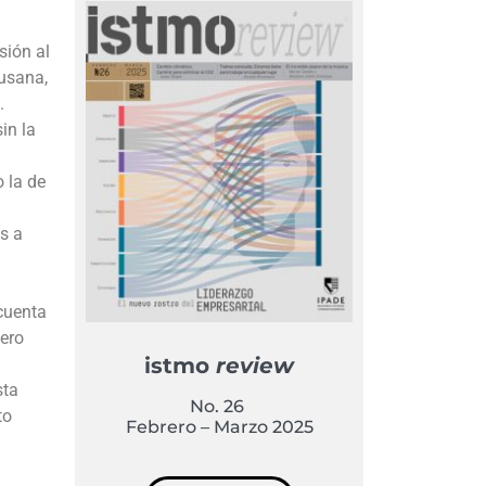
sión al
Susana,
.
in la
 la de
s a
cuenta
Pero
istmo
review
sta
No. 26
to
Febrero – Marzo 2025