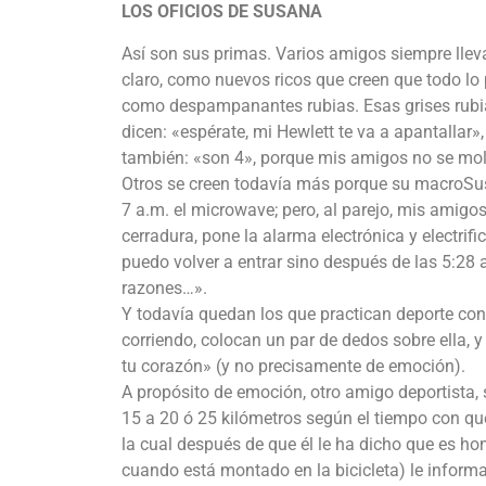
LOS OFICIOS DE SUSANA
Así son sus primas. Varios amigos siempre lle
claro, como nuevos ricos que creen que todo lo
como despampanantes rubias. Esas grises rubia
dicen: «espérate, mi Hewlett te va a apantallar
también: «son 4», porque mis amigos no se mole
Otros se creen todavía más porque su macroSusa
7 a.m. el microwave; pero, al parejo, mis amig
cerradura, pone la alarma electrónica y electrif
puedo volver a entrar sino después de las 5:28 
razones…».
Y todavía quedan los que practican deporte con
corriendo, colocan un par de dedos sobre ella, y
tu corazón» (y no precisamente de emoción).
A propósito de emoción, otro amigo deportista, se
15 a 20 ó 25 kilómetros según el tiempo con qu
la cual después de que él le ha dicho que es hom
cuando está montado en la bicicleta) le informa 