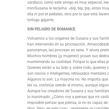
cardiaco; como este amigo es muy especial, lee 
miniSusana le reclama: «bip, bip, bip, estás mu
ella ni por el pedaleo, sino por lo que está ley
tortuga gigante.
SIN PELIGRO DE ROMANCE
Volvamos a los orígenes de Susana y sus famil
han intervenido en su procreación. Amancebados
panoramas, las procrean en serie. Y ahora preten
Muchos hombres (¡y mujeres!) posan sus dedos s
manteniendo su castidad. Porque lo que ellas pr
Quienes están a su lado y, sobre todo, quienes 
son necios o inteligentes, retrasados mentales
Algunos lo son. La mayoría no. No importa que c
les va, continúa siendo el mismo, aunque algun
Aunque los creadores de Susana y sus familiares 
lo inanimado. ¿Cómo voy a pensar que mi casta 
imposible pensar que piensa, si no es capaz d
diga. Pero, en este caso, ¿realmente se consid