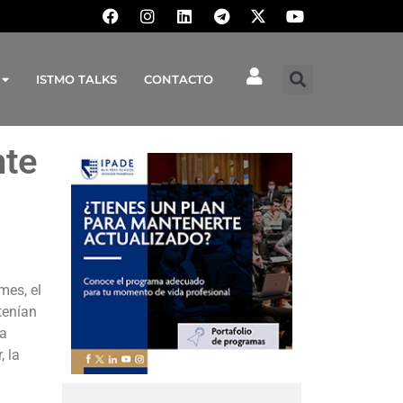
ISTMO TALKS
CONTACTO
nte
mes, el
tenían
ta
, la