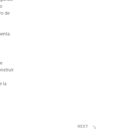
no
ro de
uenta.
ue
nstruir
e la
NEXT