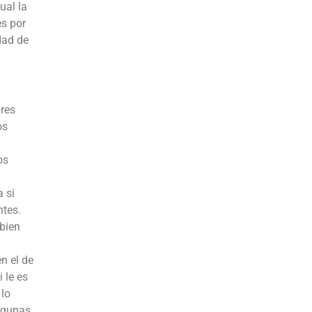
ual la
es por
dad de
bres
os
os
 si
ntes.
 bien
n el de
 le es
 lo
algunas