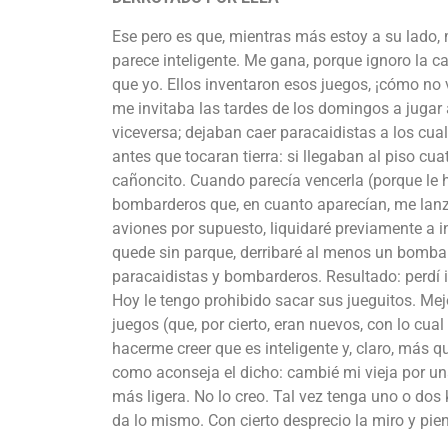
Ese pero es que, mientras más estoy a su lado,
parece inteligente. Me gana, porque ignoro la 
que yo. Ellos inventaron esos juegos, ¡cómo no
me invitaba las tardes de los domingos a jugar 
viceversa; dejaban caer paracaidistas a los cua
antes que tocaran tierra: si llegaban al piso cu
cañoncito. Cuando parecía vencerla (porque le 
bombarderos que, en cuanto aparecían, me lan
aviones por supuesto, liquidaré previamente a i
quede sin parque, derribaré al menos un bombard
paracaidistas y bombarderos. Resultado: perdí 
Hoy le tengo prohibido sacar sus jueguitos. M
juegos (que, por cierto, eran nuevos, con lo c
hacerme creer que es inteligente y, claro, más q
como aconseja el dicho: cambié mi vieja por un
más ligera. No lo creo. Tal vez tenga uno o dos
da lo mismo. Con cierto desprecio la miro y pien