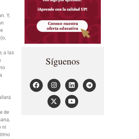
n. Y,
an
re
(o,
; a las
Síguenos
a
 no
a
allará
re de
sana,
 ni
ritmo