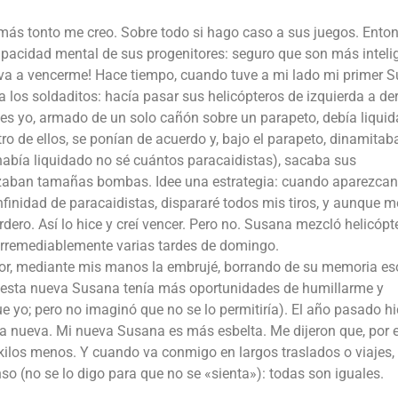
 más tonto me creo. Sobre todo si hago caso a sus juegos. Enton
capacidad mental de sus progenitores: seguro que son más inteli
 va a vencerme! Hace tiempo, cuando tuve a mi lado mi primer 
a los soldaditos: hacía pasar sus helicópteros de izquierda a de
les yo, armado de un solo cañón sobre un parapeto, debía liquid
atro de ellos, se ponían de acuerdo y, bajo el parapeto, dinamita
había liquidado no sé cuántos paracaidistas), sacaba sus
zaban tamañas bombas. Idee una estrategia: cuando aparezcan
nfinidad de paracaidistas, dispararé todos mis tiros, y aunque m
ero. Así lo hice y creí vencer. Pero no. Susana mezcló helicópt
irremediablemente varias tardes de domingo.
ejor, mediante mis manos la embrujé, borrando de su memoria es
ual esta nueva Susana tenía más oportunidades de humillarme y
ue yo; pero no imaginó que no se lo permitiría). El año pasado h
a nueva. Mi nueva Susana es más esbelta. Me dijeron que, por e
 kilos menos. Y cuando va conmigo en largos traslados o viajes,
so (no se lo digo para que no se «sienta»): todas son iguales.