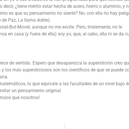
 decir, ¿tiene mérito estar hecha de acero, hierro o aluminio, y 
o es que su pensamiento no siente? No, con ella no hay pelig
o de Paz, La llama doble).
orat-But-Movet, aunque no me excite. Pero, tristemente, no le
a en casa (y fuera de ella) soy yo, que, al cabo, ella ni se da c
arece de sentido. Espero que desaparezca la superstición creo q
 y los más supersticiosos son los científicos de que se puede co
ana.
emáticos, lo que equivale a las facultades de un nivel bajo d
ollar un pensamiento original.
rosos que nosotros!