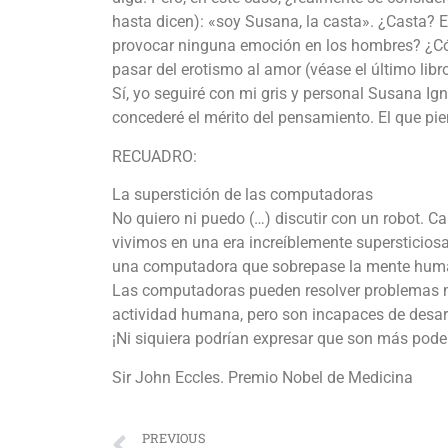
hasta dicen): «soy Susana, la casta». ¿Casta? Es
provocar ninguna emoción en los hombres? ¿Cóm
pasar del erotismo al amor (véase el último libr
Sí, yo seguiré con mi gris y personal Susana Ign
concederé el mérito del pensamiento. El que piens
RECUADRO:
La superstición de las computadoras
No quiero ni puedo (…) discutir con un robot. C
vivimos en una era increíblemente supersticiosa
una computadora que sobrepase la mente hum
Las computadoras pueden resolver problemas mat
actividad humana, pero son incapaces de desarr
¡Ni siquiera podrían expresar que son más pode
Sir John Eccles. Premio Nobel de Medicina
PREVIOUS