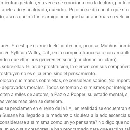
mientras pedalea, y a veces se emociona con la lectura, por lo c
y acelerado y acalorado, querido». Pero no se da cuenta que no 
endo, así es que mi triste amigo tiene que bajar aún más su veloci
iares. Su estirpe es, me duele confesarlo, penosa. Muchos hom
 en Syllicon Valley, Cal., en la campiña francesa o con amarill
den que ellas nos generen en serie (por clonación, claro).
obre ellas. Hijas de prostitución, la ejercen con sus compañer
ostituyen no es el cuerpo, sino el pensamiento.
colocan sus manos sobre ellas, se consideran sabios. No importa
 o depravados morales. Todos se toman a sí mismos por intelige
iten a miles de autores, a Paz o a Popper: su estado mental, si
as veces más bien se deteriora.
se proclamen en el reino de la I.A., en realidad se encuentran e
Susana ha llegado a la madurez o siquiera a la adolescencia si
e considerarse a sí misma como un yo pensante? No digo que no
era un yo o sus creadores la han programado para que escriba (