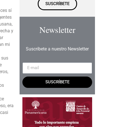
SUSCRÍBETE
ces sí
gentes
Susana,
Newsletter
recha y
ar
ban mi
Suscríbete a nuestro Newsletter
 sus
e
eros,
SUSCRÍBETE
os
ice
so, era
 casi