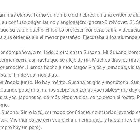
an muy claros. Tomó su nombre del hebreo, en una evidente alu
 su confuso origen latino y anglosajón: Ignorat-But-Movet. Sí, 
que su sabio dueño, el lógico profesor, conocía, sabía y deducía
a sus órdenes sin el menor pestañeo. Ejecutaba a los alumnos s
por compañera, a mi lado, a otra casta Susana. Mi Susana, como
 permanecerá así hasta que se aleje de mí. Muchos días, es más,
r emoción. Hemos hecho juntos largos viajes y jornadas, visita
ta el fin de sus fríos días.
niéndola junto. No hay mérito. Susana es gris y monótona. Sus
río. Cuando poso mis manos sobre sus zonas «sensibles» me doy 
s suyas, japonesas, de más altos vuelos, se colorean el rostro. 
ismo.
i Susana. Sin ella tú, estimado confidente, no estarías leyendo e
ente». Mis manos ejercen sobre ella un embrujo… y hasta me sien
iempre hay un pero).