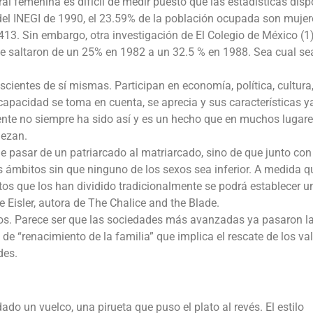
oral femenina es difícil de medir puesto que las estadísticas disp
del INEGI de 1990, el 23.59% de la población ocupada son mujer
413. Sin embargo, otra investigación de El Colegio de México (1)
te saltaron de un 25% en 1982 a un 32.5 % en 1988. Sea cual sea
ientes de sí mismas. Participan en economía, política, cultura
pacidad se toma en cuenta, se aprecia y sus características y
nte no siempre ha sido así y es un hecho que en muchos lugar
iezan.
de pasar de un patriarcado al matriarcado, sino de que junto con
 ámbitos sin que ninguno de los sexos sea inferior. A medida q
s que los han dividido tradicionalmente se podrá establecer u
 Eisler, autora de The Chalice and the Blade.
gos. Parece ser que las sociedades más avanzadas ya pasaron l
e “renacimiento de la familia” que implica el rescate de los va
des.
do un vuelco, una pirueta que puso el plato al revés. El estilo