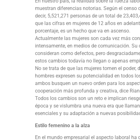
En nuestro país, la realidad sobre la fuerza lab
muestran diferencias notorias. Según el censo 
decir, 5,521,271 personas de un total de 23,403,
que las cifras en mujeres de 12 años en adelan
porcentaje, es un hecho que va en ascenso.
Actualmente las mujeres son cada vez más consc
intensamente, en medios de comunicación. Su ca
consideran como defectos, pero desgraciadame
estos cambios todavía no llegan o apenas emp
No se trata de que las mujeres tomen el poder, 
hombres expresen su potencialidad en todos los
ambos busquen un nuevo orden para los aspecto
cooperación más profunda y creativa, dice Riane
Todos los cambios son un reto e implican ries
época y se vislumbra una nueva era que llaman d
esenciales y su adaptación a nuevas posibilida
Estilo femenino a la alza
En el mundo empresarial el aspecto laboral ha da