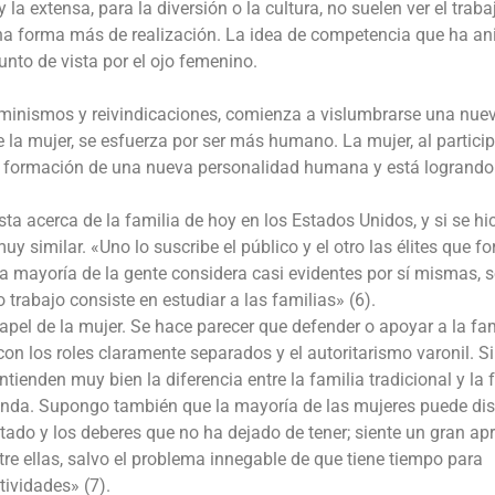
a extensa, para la diversión o la cultura, no suelen ver el traba
na forma más de realización. La idea de competencia que ha a
unto de vista por el ojo femenino.
eminismos y reivindicaciones, comienza a vislumbrarse una nuev
a mujer, se esfuerza por ser más humano. La mujer, al particip
a formación de una nueva personalidad humana y está logrando
a acerca de la familia de hoy en los Estados Unidos, y si se hic
 similar. «Uno lo suscribe el público y el otro las élites que fo
 la mayoría de la gente considera casi evidentes por sí mismas, 
trabajo consiste en estudiar a las familias» (6).
papel de la mujer. Se hace parecer que defender o apoyar a la fa
con los roles claramente separados y el autoritarismo varonil. S
ienden muy bien la diferencia entre la familia tradicional y la 
gunda. Supongo también que la mayoría de las mujeres puede dis
tado y los deberes que no ha dejado de tener; siente un gran ap
re ellas, salvo el problema innegable de que tiene tiempo para
tividades» (7).