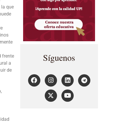
 la que
 puede
re
inos
azmente
Síguenos
d frente
ural a
uir de
,
lidad