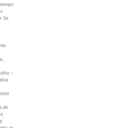
 tiempo
as
r. Se
nto
a,
pañía –
dios
ector
s de
la
 y
ilia es