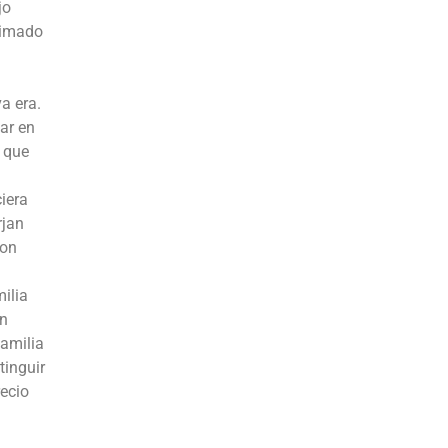
jo
nimado
a era.
ar en
 que
iera
rjan
son
milia
in
familia
tinguir
recio