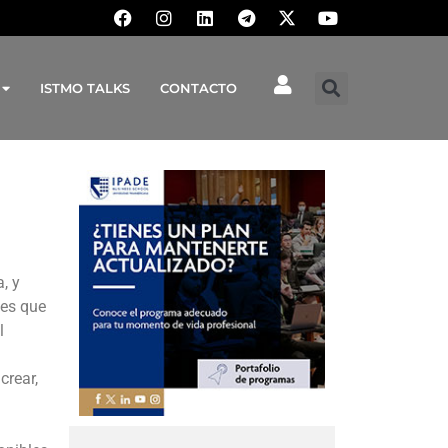
ISTMO TALKS
CONTACTO
, y
yes que
l
crear,