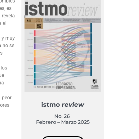
onibles
es, es
 revela
 el
, y muy
a no se
es
 los
ue
na
a peor
istmo
review
lores
No. 26
Febrero – Marzo 2025