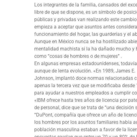
Los integrantes de la familia, cansados del exc
libre de que se dispone, es un símbolo de posici
públicas y privadas van realizando este cambio 
empieza a aceptar que asuntos antes considera
funcionamiento del hogar, las guarderías y el a
Aunque en México nunca se ha hostilizado abiert
mentalidad machista sí la ha dañado mucho y h
como “cosas de hombres o de mujeres” .
En algunas empresas estadounidenses, todavía 
aunque de lenta evolución. «En 1989, James E. B
Johnson, implantó doce normas relacionadas con
apenas la tercera vez que se modificaba desde
para ayudar a nuestros empleados a cumplir co
«IBM ofrece hasta tres años de licencia por pat
de personal, dice que se trata de “una decisión 
“DuPont, compañía que ofrece un año de licencia 
los hombres por los asuntos familiares había a
población masculina estaban a favor de la licen
encuestas revelan que entre un 70 y un 80% de l