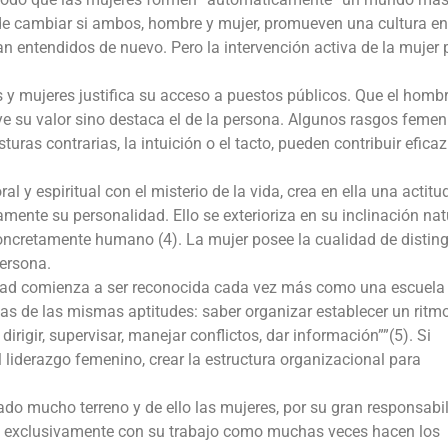
e cambiar si ambos, hombre y mujer, promueven una cultura en
ean entendidos de nuevo. Pero la intervención activa de la mujer
 mujeres justifica su acceso a puestos públicos. Que el homb
e su valor sino destaca el de la persona. Algunos rasgos femen
turas contrarias, la intuición o el tacto, pueden contribuir efic
l y espiritual con el misterio de la vida, crea en ella una actitu
nte su personalidad. Ello se exterioriza en su inclinación nat
 concretamente humano (4). La mujer posee la cualidad de disting
ersona.
idad comienza a ser reconocida cada vez más como una escuela
as de las mismas aptitudes: saber organizar establecer un ritmo
 dirigir, supervisar, manejar conflictos, dar información””(5). Si
el liderazgo femenino, crear la estructura organizacional para
nado mucho terreno y de ello las mujeres, por su gran responsabi
can exclusivamente con su trabajo como muchas veces hacen los