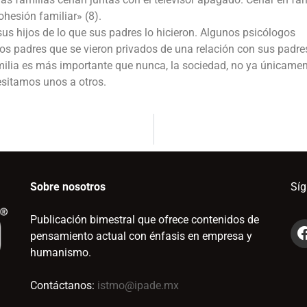
ohesión familiar» (8).
 hijos de lo que sus padres lo hicieron. Algunos psicólogos
s padres que se vieron privados de una relación con sus padre
amilia es más importante que nunca, la sociedad, no ya únicamen
esitamos unos a otros.
Sobre nosotros
Sí
Publicación bimestral que ofrece contenidos de
pensamiento actual con énfasis en empresa y
humanismo.
Contáctanos:
istmo@ipade.mx