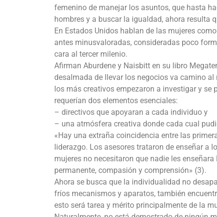
femenino de manejar los asuntos, que hasta hace
hombres y a buscar la igualdad, ahora resulta 
En Estados Unidos hablan de las mujeres como 
antes minusvaloradas, consideradas poco forma
cara al tercer milenio.
Afirman Aburdene y Naisbitt en su libro Megaten
desalmada de llevar los negocios va camino al m
los más creativos empezaron a investigar y se
requerían dos elementos esenciales:
– directivos que apoyaran a cada individuo y
– una atmósfera creativa donde cada cual pudi
«Hay una extraña coincidencia entre las primeras
liderazgo. Los asesores trataron de enseñar a 
mujeres no necesitaron que nadie les enseñara 
permanente, compasión y comprensión» (3).
Ahora se busca que la individualidad no desap
fríos mecanismos y aparatos, también encuentre
esto será tarea y mérito principalmente de la mu
Naturalmente, no está demostrado de ningún 