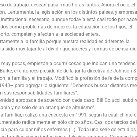
eso de trabajo, desean pasar más horas juntos. Ahora el ocio, el
ón. Lentamente, la legislación en los distintos países, y empres
institucional necesario, aunque todavía está casi todo por hace
dos como problemas de mujeres: la educación de los hijos, el
borto, competen y afectan a la sociedad entera.
amente a la familia porque nuestra realidad es diferente, la
a sido muy tajante al dividir quehaceres y formas de pensamie
muy pocas, empiezan a ocurrir cosas que indican una tendenci
urke, el entonces presidente de la junta directiva de Johnson &
 la familia y el trabajo. Modificó la profesión de fe de la com
 1943– para agregar lo siguiente: “Debemos buscar distintos me
n sus responsabilidades familiares”.
ernidad aprobada de acuerdo con cada caso. Bill Colucci, subdir
sabia y no sólo de un arranque de altruismo”.
familiar, realizó una encuesta en 1991, según la cual, el interé
umentado radicalmente en sólo cinco años. Casi dos tercios de 
cia para cuidar niños enfermos (…). Toda una serie de estudios
as familias cenan juntas con el televisor apagado. Cenar en fam