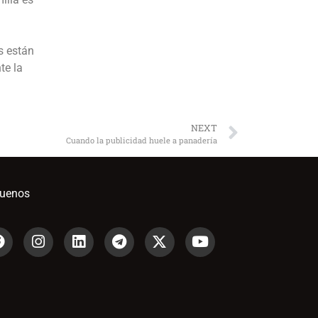
s están
te la
NEXT
Cuando la publicidad huele a panadería
guenos