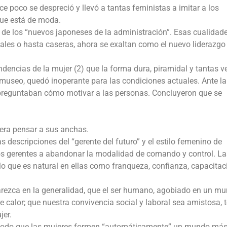
 poco se despreció y llevó a tantas feministas a imitar a los
que está de moda.
de los “nuevos japoneses de la administración”. Esas cualidad
les o hasta caseras, ahora se exaltan como el nuevo liderazgo
dencias de la mujer (2) que la forma dura, piramidal y tantas v
useo, quedó inoperante para las condiciones actuales. Ante la 
 preguntaban cómo motivar a las personas. Concluyeron que se
era pensar a sus anchas.
 descripciones del “gerente del futuro” y el estilo femenino de
los gerentes a abandonar la modalidad de comando y control. La
lo que es natural en ellas como franqueza, confianza, capacitac
arezca en la generalidad, que el ser humano, agobiado en un m
 calor; que nuestra convivencia social y laboral sea amistosa, 
jer.
modo que las mujeres formen “automáticamente” un mundo má