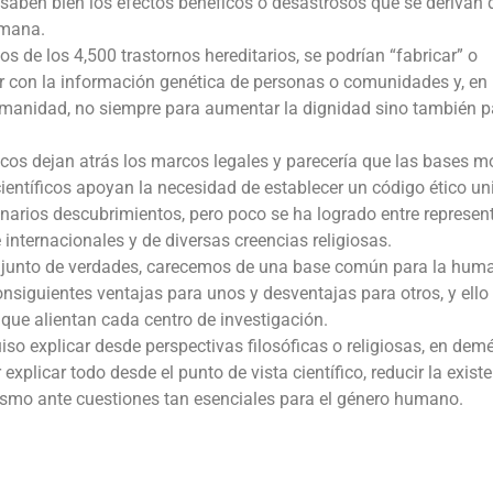
s saben bien los efectos benéficos o desastrosos que se derivan 
umana.
 de los 4,500 trastornos hereditarios, se podrían “fabricar” o
icar con la información genética de personas o comunidades y, en
humanidad, no siempre para aumentar la dignidad sino también p
icos dejan atrás los marcos legales y parecería que las bases m
entíficos apoyan la necesidad de establecer un código ético un
onarios descubrimientos, pero poco se ha logrado entre represen
internacionales y de diversas creencias religiosas.
junto de verdades, carecemos de una base común para la hum
consiguientes ventajas para unos y desventajas para otros, y ello
que alientan cada centro de investigación.
so explicar desde perspectivas filosóficas o religiosas, en demé
r explicar todo desde el punto de vista científico, reducir la exist
ismo ante cuestiones tan esenciales para el género humano.