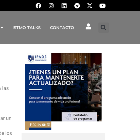
ISTMO TALKS
CONTACTO
 las
tar un
de los