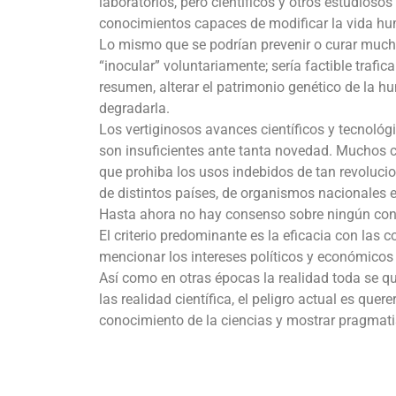
laboratorios, pero científicos y otros estudioso
conocimientos capaces de modificar la vida h
Lo mismo que se podrían prevenir o curar muchos
“inocular” voluntariamente; sería factible traf
resumen, alterar el patrimonio genético de la 
degradarla.
Los vertiginosos avances científicos y tecnológ
son insuficientes ante tanta novedad. Muchos ci
que prohiba los usos indebidos de tan revoluci
de distintos países, de organismos nacionales e 
Hasta ahora no hay consenso sobre ningún con
El criterio predominante es la eficacia con las 
mencionar los intereses políticos y económicos 
Así como en otras épocas la realidad toda se qui
las realidad científica, el peligro actual es quere
conocimiento de la ciencias y mostrar pragmat