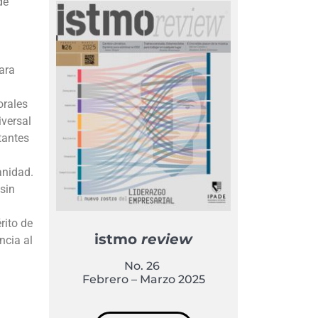
de
ara
orales
iversal
tantes
anidad.
 sin
rito de
istmo
review
encia al
No. 26
Febrero – Marzo 2025