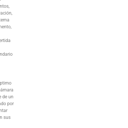
ntos,
ración,
 tema
mento,
ertida
undario
éptimo
 cámara
e de un
ado por
ntar
en sus