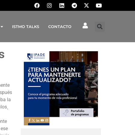
ISTMO TALKS
CONTACTO
s
mente
espués
ba la
los¸
ente
 ese