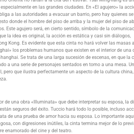
 especialmente en las grandes ciudades. En «El agujero» la acc
bliga a las autoridades a evacuar un barrio, pero hay quienes se
sto donde el hombre del piso de arriba y la mujer del piso de a
os. Este agujero será, en cierto sentido, símbolo de la comunica
e la idea es original, la acción es estática y casi sin diálogos,
ng Kong. Es evidente que esta cinta no hará volver las masas al
ghai» los problemas humanos que existen en el interior de una 
 Shanghai. Se trata de una larga sucesión de escenas, en que la
ndo a una serie de personajes sentados en torno a una mesa. U
al, pero que ilustra perfectamente un aspecto de la cultura china,
eza.
tor de una obra «Illuminata» que debe interpretar su esposa, la d
 están seguros del éxito. Tuccio hará todo lo posible, incluso ac
rata de una prueba de amor hacia su esposa. Lo importante aquí
gosa, con digresiones inútiles, la cinta termina mejor de lo previ
e enamorado del cine y del teatro.