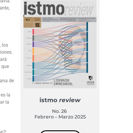
davía.
ante,
 los
iones.
tará
d que
mana de
 es la
istmo
review
ar la
No. 26
Febrero – Marzo 2025
an?