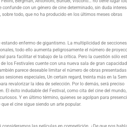
s Fellini, Bergman, Antonioni, Buñuel, Visconti… no tiene lugar to
 se confunde con un género de cine determinado, sin duda interes
y, sobre todo, que no ha producido en los últimos meses obras
 estando enfermo de gigantismo. La multiplicidad de secciones,
cionales, todo ello aumenta peligrosamente el número de proyecc
al para facilitar el trabajo de la crítica. Pero la cuestión sólo es
io de los Festivales cuente con una nueva sala de gran capacida
También parece deseable limitar el número de obras presentadas
as sesiones especiales, Un certain regard, treinta más en la Se
 para revalorizar la idea de selección. Por lo demás, será preciso
n. El éxito indudable del Festival, como cita del cine del mundo,
 curiosos. Y en último término, quienes se agolpan para presenci
que el cine sigue siendo un arte popular.
 si consideramos las películas en competición. ¿De que nos habl