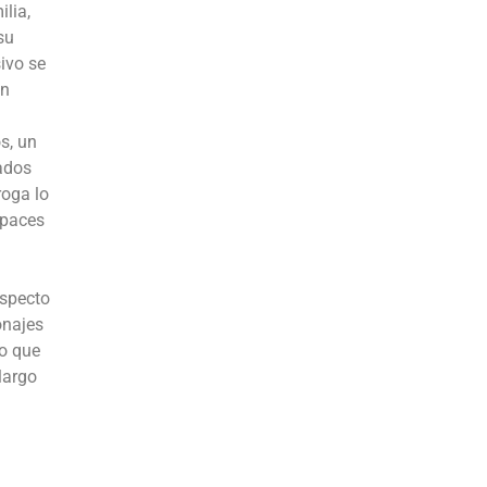
ilia,
su
ivo se
en
s, un
tados
roga lo
apaces
aspecto
onajes
lo que
largo