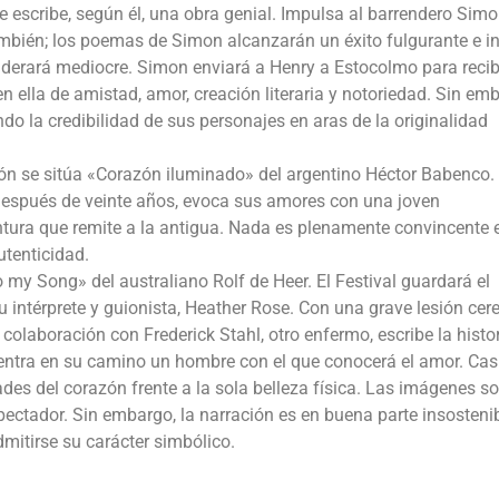
 escribe, según él, una obra genial. Impulsa al barrendero Simo
también; los poemas de Simon alcanzarán un éxito fulgurante e i
iderará mediocre. Simon enviará a Henry a Estocolmo para recibi
a en ella de amistad, amor, creación literaria y notoriedad. Sin em
o la credibilidad de sus personajes en aras de la originalidad
ción se sitúa «Corazón iluminado» del argentino Héctor Babenco.
después de veinte años, evoca sus amores con una joven
tura que remite a la antigua. Nada es plenamente convincente 
utenticidad.
my Song» del australiano Rolf de Heer. El Festival guardará el
u intérprete y guionista, Heather Rose. Con una grave lesión cere
 colaboración con Frederick Stahl, otro enfermo, escribe la histo
entra en su camino un hombre con el que conocerá el amor. Cas
ades del corazón frente a la sola belleza física. Las imágenes s
pectador. Sin embargo, la narración es en buena parte insostenib
dmitirse su carácter simbólico.