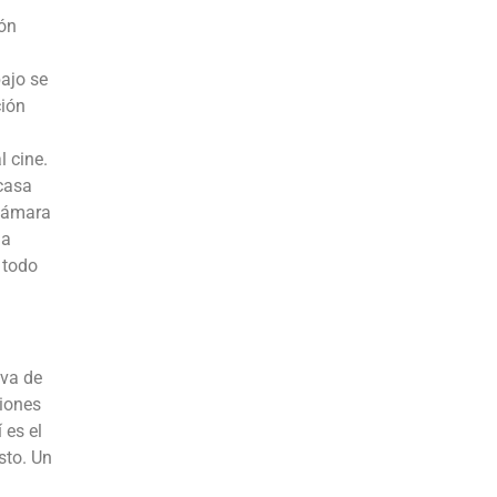
ión
bajo se
ción
 cine.
casa
 cámara
na
 todo
iva de
ciones
 es el
sto. Un