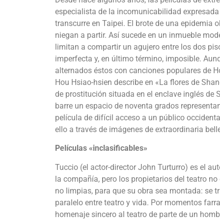
especialista de la incomunicabilidad expresada
transcurre en Taipei. El brote de una epidemia o
niegan a partir. Así sucede en un inmueble mode
limitan a compartir un agujero entre los dos pis
imperfecta y, en último término, imposible. Aunqu
alternados éstos con canciones populares de Ho
Hou Hsiao-hsien describe en «La flores de Shan
de prostitución situada en el enclave inglés de
barre un espacio de noventa grados representa
película de difícil acceso a un público occident
ello a través de imágenes de extraordinaria bell
Películas «inclasificables»
Tuccio (el actor-director John Turturro) es el au
la compañía, pero los propietarios del teatro no
no limpias, para que su obra sea montada: se t
paralelo entre teatro y vida. Por momentos farra
homenaje sincero al teatro de parte de un hombr