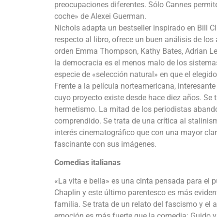
preocupaciones diferentes. Sólo Cannes permite
coche» de Alexei Guerman.
Nichols adapta un bestseller inspirado en Bill C
respecto al libro, ofrece un buen análisis de los
orden Emma Thompson, Kathy Bates, Adrian Lest
la democracia es el menos malo de los sistemas
especie de «selección natural» en que el elegid
Frente a la película norteamericana, interesant
cuyo proyecto existe desde hace diez años. Se t
hermetismo. La mitad de los periodistas abando
comprendido. Se trata de una crítica al stalini
interés cinematográfico que con una mayor cla
fascinante con sus imágenes.
Comedias italianas
«La vita e bella» es una cinta pensada para el p
Chaplin y este último parentesco es más eviden
familia. Se trata de un relato del fascismo y el
emoción es más fuerte que la comedia: Guido y