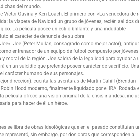
sdichas del mundo.
 de Víctor Gaviria y Ken Loach. El primero con «La vendedora de 
a: la víspera de Navidad un grupo de jóvenes, recién salidos de
gico. La película posee un estilo brillante y una indudable
uto el carácter de denuncia de su obra.
oe». Joe (Peter Mullan, consagrado como mejor actor), antigu
como entrenador de un equipo de futbol compuesto por jóvenes
 y moral de la región. Joe saldrá de la legalidad para ayudar a 
rá en un suicidio que pretende poseer carácter de sacrificio. Un
el carácter humano de sus personajes.
or dirección), cuenta las aventuras de Martin Cahill (Brendan
de Robin Hood moderno, finalmente liquidado por el IRA. Rodada 
película ofrece una visión original de la crisis irlandesa, inclus
aria para hacer de él un héroe.
es se libra de obras ideológicas que en el pasado constituían 
a se representó, sin embargo, por dos obras que corresponden a