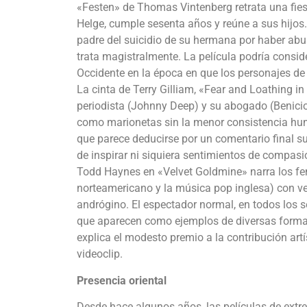
«Festen» de Thomas Vintenberg retrata una fiesta
Helge, cumple sesenta años y reúne a sus hijos. 
padre del suicidio de su hermana por haber abu
trata magistralmente. La película podría consi
Occidente en la época en que los personajes de l
La cinta de Terry Gilliam, «Fear and Loathing i
periodista (Johnny Deep) y su abogado (Benicio 
como marionetas sin la menor consistencia huma
que parece deducirse por un comentario final s
de inspirar ni siquiera sentimientos de compasi
Todd Haynes en «Velvet Goldmine» narra los fe
norteamericano y la música pop inglesa) con v
andrógino. El espectador normal, en todos los s
que aparecen como ejemplos de diversas formas
explica el modesto premio a la contribución artís
videoclip.
Presencia oriental
Desde hace algunos años, las películas de extrem