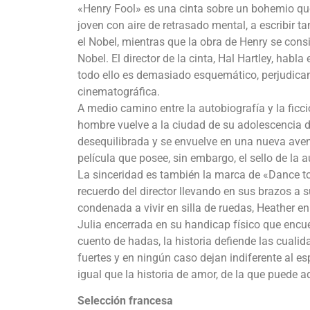
«Henry Fool» es una cinta sobre un bohemio que
joven con aire de retrasado mental, a escribir 
el Nobel, mientras que la obra de Henry se cons
Nobel. El director de la cinta, Hal Hartley, habl
todo ello es demasiado esquemático, perjudicand
cinematográfica.
A medio camino entre la autobiografía y la fic
hombre vuelve a la ciudad de su adolescencia 
desequilibrada y se envuelve en una nueva aven
película que posee, sin embargo, el sello de la a
La sinceridad es también la marca de «Dance to 
recuerdo del director llevando en sus brazos a s
condenada a vivir en silla de ruedas, Heather en
Julia encerrada en su handicap físico que encu
cuento de hadas, la historia defiende las cualid
fuertes y en ningún caso dejan indiferente al es
igual que la historia de amor, de la que puede a
Selección francesa