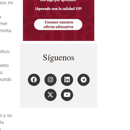
iov, mi
a
imer
mista:
ítico
Síguenos
berlo
su
 mundo
o y su
la
o