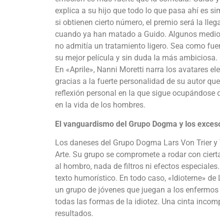
explica a su hijo que todo lo que pasa ahí es s
si obtienen cierto número, el premio será la lleg
cuando ya han matado a Guido. Algunos medios
no admitía un tratamiento ligero. Sea como fuer
su mejor película y sin duda la más ambiciosa.
En «Aprile», Nanni Moretti narra los avatares el
gracias a la fuerte personalidad de su autor q
reflexión personal en la que sigue ocupándose d
en la vida de los hombres.
El vanguardismo del Grupo Dogma y los exces
Los daneses del Grupo Dogma Lars Von Trier y
Arte. Su grupo se compromete a rodar con cierta
al hombro, nada de filtros ni efectos especiales
texto humorístico. En todo caso, «Idioterne» d
un grupo de jóvenes que juegan a los enfermos
todas las formas de la idiotez. Una cinta incomp
resultados.