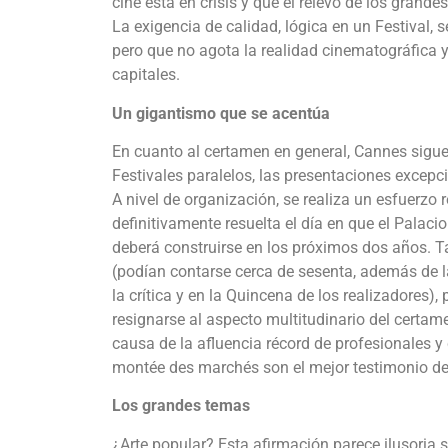
cine está en crisis y que el relevo de los grande
La exigencia de calidad, lógica en un Festival,
pero que no agota la realidad cinematográfica 
capitales.
Un gigantismo que se acentúa
En cuanto al certamen en general, Cannes sigue
Festivales paralelos, las presentaciones excep
A nivel de organización, se realiza un esfuerzo re
definitivamente resuelta el día en que el Palac
deberá construirse en los próximos dos años. 
(podían contarse cerca de sesenta, además de l
la crítica y en la Quincena de los realizadores),
resignarse al aspecto multitudinario del certame
causa de la afluencia récord de profesionales y
montée des marchés son el mejor testimonio de 
Los grandes temas
¿Arte popular? Esta afirmación parece ilusoria