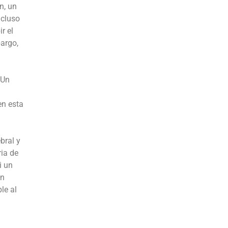
n, un
ncluso
r el
bargo,
 Un
en esta
bral y
ria de
i un
on
le al