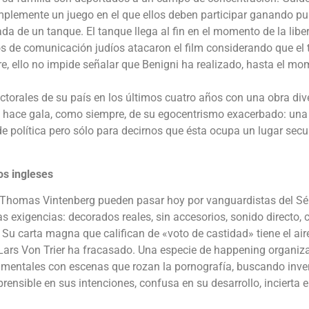
implemente un juego en el que ellos deben participar ganando pu
ada de un tanque. El tanque llega al fin en el momento de la libe
 de comunicación judíos atacaron el film considerando que el
e, ello no impide señalar que Benigni ha realizado, hasta el mo
ectorales de su país en los últimos cuatro años con una obra div
ue hace gala, como siempre, de su egocentrismo exacerbado: una
e política pero sólo para decirnos que ésta ocupa un lugar sec
os ingleses
 Thomas Vintenberg pueden pasar hoy por vanguardistas del S
s exigencias: decorados reales, sin accesorios, sonido directo,
. Su carta magna que califican de «voto de castidad» tiene el air
e Lars Von Trier ha fracasado. Una especie de happening organiz
 mentales con escenas que rozan la pornografía, buscando inve
rensible en sus intenciones, confusa en su desarrollo, incierta 