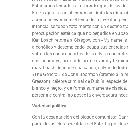
Estaríamos tentados a responder que de las de
En el capítulo social entran sin duda las obras
aborda nuevamente el tema de la juventud perdid
infancia, se topan fatalmente con un destino trá
preocupación estética que no perjudica en absol
Ken Loach retorna a Glasgow con «My name is J
alcohólico y desempleado, ocupa sus energías 
sufren las consecuencias de la crisis económica
sus jugadores, pero todo será en vano y termina
más, Loach defiende una causa, salvando todo 
«The General» de John Boorman (premio a la mej
Greeson), célebre criminal de Dublín, especie 
blanco y negro, y de forma sumamente clásica, la 
personaje central no posee la envergadura neces
Variedad política
Con la desaparición del bloque comunista, Cann
parte de las cintas venidas del Este. La polític