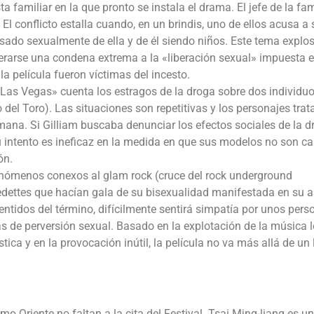
 familiar en la que pronto se instala el drama. El jefe de la fam
El conflicto estalla cuando, en un brindis, uno de ellos acusa a 
sado sexualmente de ella y de él siendo niños. Este tema explos
derarse una condena extrema a la «liberación sexual» impuesta 
a película fueron víctimas del incesto.
n Las Vegas» cuenta los estragos de la droga sobre dos individuo
del Toro). Las situaciones son repetitivas y los personajes tra
na. Si Gilliam buscaba denunciar los efectos sociales de la d
u intento es ineficaz en la medida en que sus modelos no son c
ón.
nómenos conexos al glam rock (cruce del rock underground
edettes que hacían gala de su bisexualidad manifestada en su 
entidos del término, difícilmente sentirá simpatía por unos pers
 de perversión sexual. Basado en la explotación de la música 
tica y en la provocación inútil, la película no va más allá de un 
o Oriente no faltan a la cita del Festival. Tsai Ming-liang es un