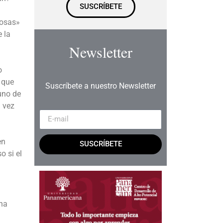
SUSCRÍBETE
rosas»
 la
Newsletter
o
 que
Suscríbete a nuestro Newsletter
uno de
a vez
en
SUSCRÍBETE
o si el
una