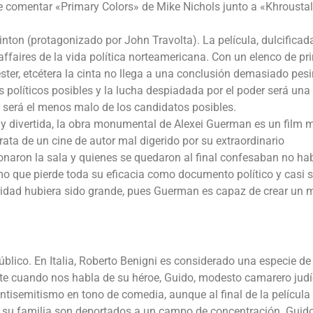
 comentar «Primary Colors» de Mike Nichols junto a «Khroustal
linton (protagonizado por John Travolta). La película, dulcificad
 affaires de la vida política norteamericana. Con un elenco de pr
er, etcétera la cinta no llega a una conclusión demasiado pesi
 políticos posibles y la lucha despiadada por el poder será una
o será el menos malo de los candidatos posibles.
e y divertida, la obra monumental de Alexei Guerman es un film m
rata de un cine de autor mal digerido por su extraordinario
naron la sala y quienes se quedaron al final confesaban no ha
smo que pierde toda su eficacia como documento político y casi 
ridad hubiera sido grande, pues Guerman es capaz de crear un
úblico. En Italia, Roberto Benigni es considerado una especie de
te cuando nos habla de su héroe, Guido, modesto camarero judí
 antisemitismo en tono de comedia, aunque al final de la película 
 su familia son deportados a un campo de concentración. Guid