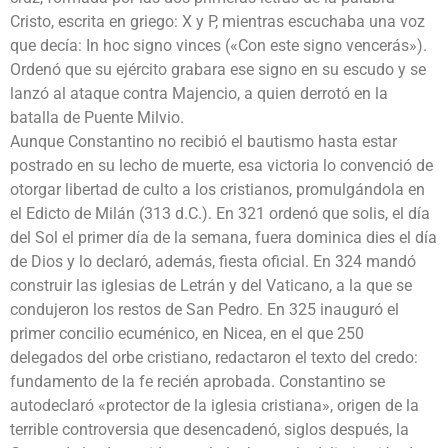
Cristo, escrita en griego: X y P, mientras escuchaba una voz
que decía: In hoc signo vinces («Con este signo vencerás»).
Ordenó que su ejército grabara ese signo en su escudo y se
lanzó al ataque contra Majencio, a quien derrotó en la
batalla de Puente Milvio.
Aunque Constantino no recibió el bautismo hasta estar
postrado en su lecho de muerte, esa victoria lo convenció de
otorgar libertad de culto a los cristianos, promulgándola en
el Edicto de Milán (313 d.C.). En 321 ordenó que solis, el día
del Sol el primer día de la semana, fuera dominica dies el día
de Dios y lo declaró, además, fiesta oficial. En 324 mandó
construir las iglesias de Letrán y del Vaticano, a la que se
condujeron los restos de San Pedro. En 325 inauguró el
primer concilio ecuménico, en Nicea, en el que 250
delegados del orbe cristiano, redactaron el texto del credo:
fundamento de la fe recién aprobada. Constantino se
autodeclaró «protector de la iglesia cristiana», origen de la
terrible controversia que desencadenó, siglos después, la