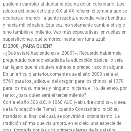
pudieran cambiar al doblar la página de un calendario. Los
relatos del paso del siglo XIX al XX refieren el temor a que se
acabara el mundo, la gente rezaba, encendía velas benditas
y hacía mil cábalas. Esta vez, no solamente cambia el siglo
sino también el milenio. Veo más expectativas, envueltas en
supersticiones, qué temores, ¡hasta hay luna azul!
El 2000, ¿PARA QUIÉN?
«¿Qué estaré haciendo en el 2000?». Recuerdo habérmelo
preguntado cuando estudiaba la educación básica, lo veía
tan lejano que ni siquiera atinaba a predecir acción alguna…
En un artículo anterior, comenté que el año 2000 sería el
5761 para los judíos, el del dragón para los chinos, el 1378
para los musulmanes y ninguno iniciaría el 1o. de enero, por
tanto: ¿para quién será el tercer milenio?
Corría el año 306 d.C. ó 1060 AUC («ab urbe condita», o sea,
de la fundación de Roma), cuando Constantino inició su
mandato, al final del cual, se convirtió al cristianismo. La
tradición afirma que vislumbró, en el cielo, una especie de
cruz, formada por las dos primeras letras de la palabra