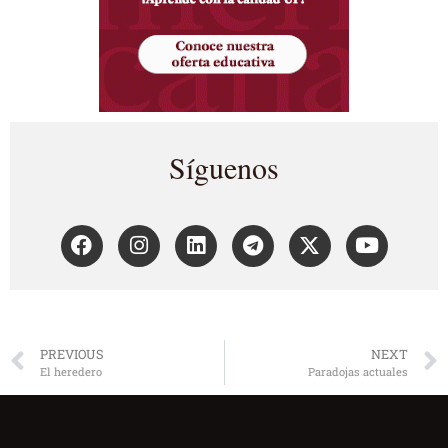
Síguenos
PREVIOUS
NEXT
El heredero
Paradojas actuales