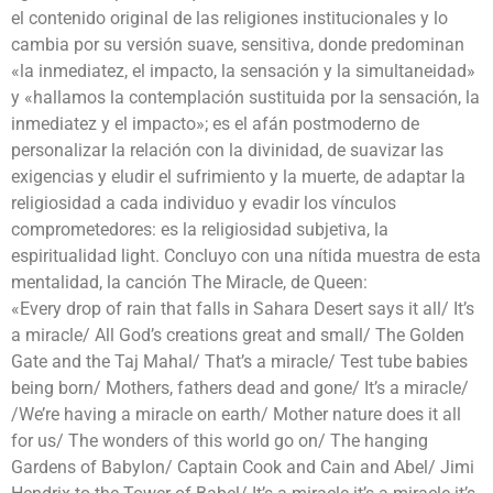
el contenido original de las religiones institucionales y lo
cambia por su versión suave, sensitiva, donde predominan
«la inmediatez, el impacto, la sensación y la simultaneidad»
y «hallamos la contemplación sustituida por la sensación, la
inmediatez y el impacto»; es el afán postmoderno de
personalizar la relación con la divinidad, de suavizar las
exigencias y eludir el sufrimiento y la muerte, de adaptar la
religiosidad a cada individuo y evadir los vínculos
comprometedores: es la religiosidad subjetiva, la
espiritualidad light. Concluyo con una nítida muestra de esta
mentalidad, la canción The Miracle, de Queen:
«Every drop of rain that falls in Sahara Desert says it all/ It’s
a miracle/ All God’s creations great and small/ The Golden
Gate and the Taj Mahal/ That’s a miracle/ Test tube babies
being born/ Mothers, fathers dead and gone/ It’s a miracle/
/We’re having a miracle o­n earth/ Mother nature does it all
for us/ The wonders of this world go o­n/ The hanging
Gardens of Babylon/ Captain Cook and Cain and Abel/ Jimi