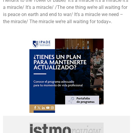
Hendrix to the Tower of Babel/ It’s a miracle it’s a miracle it’s
a miracle/ It’s a miracle/ /The o­ne thing we’re all waiting for
is peace o­n earth and end to war/ It’s a miracle we need –
the miracle/ The miracle we’re all waiting for today».