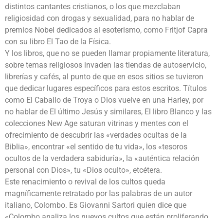
distintos cantantes cristianos, o los que mezclaban
religiosidad con drogas y sexualidad, para no hablar de
premios Nobel dedicados al esoterismo, como Fritjof Capra
con su libro El Tao de la Física.
Y los libros, que no se pueden llamar propiamente literatura,
sobre temas religiosos invaden las tiendas de autoservicio,
librerías y cafés, al punto de que en esos sitios se tuvieron
que dedicar lugares específicos para estos escritos. Títulos
como El Caballo de Troya o Dios vuelve en una Harley, por
no hablar de El último Jesús y similares, El libro Blanco y las
colecciones New Age saturan vitrinas y mentes con el
ofrecimiento de descubrir las «verdades ocultas de la
Biblia», encontrar «el sentido de tu vida», los «tesoros
ocultos de la verdadera sabiduría», la «auténtica relación
personal con Dios», tu «Dios oculto», etcétera.
Este renacimiento o revival de los cultos queda
magníficamente retratado por las palabras de un autor
italiano, Colombo. Es Giovanni Sartori quien dice que
«Colombo analiza los nuevos cultos que están proliferando