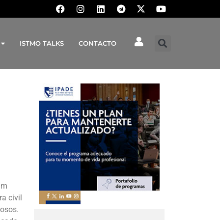
ISTMO TALKS
CONTACTO
ham
a civil
mosos.