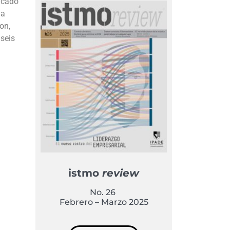
tacado
 a
on,
seis
istmo
review
No. 26
Febrero – Marzo 2025