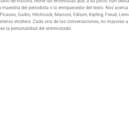
itario de historia, reúne las entrevistas que, a su juicio, han des
a maestría del periodista o lo enriquecedor del texto. Nos acerca
icasso, Garbo, Hitchcock, Marconi, Edison, Kipling, Freud, Lenn
xtenso etcétera. Cada una de las conversaciones, no mayores a 
s la personalidad del entrevistado.