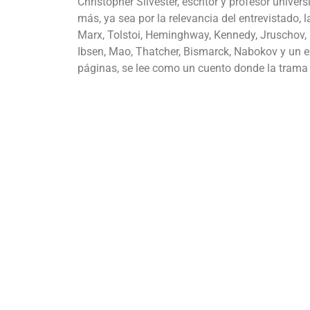
Christopher Silvester, escritor y profesor univers
más, ya sea por la relevancia del entrevistado, l
Marx, Tolstoi, Heminghway, Kennedy, Jruschov, P
Ibsen, Mao, Thatcher, Bismarck, Nabokov y un e
páginas, se lee como un cuento donde la trama e