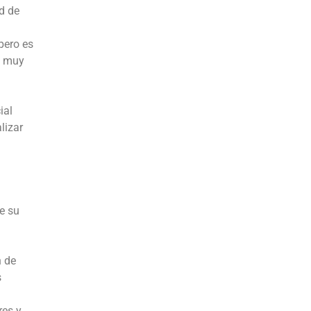
d de
pero es
a muy
ial
lizar
e su
n de
s
res y