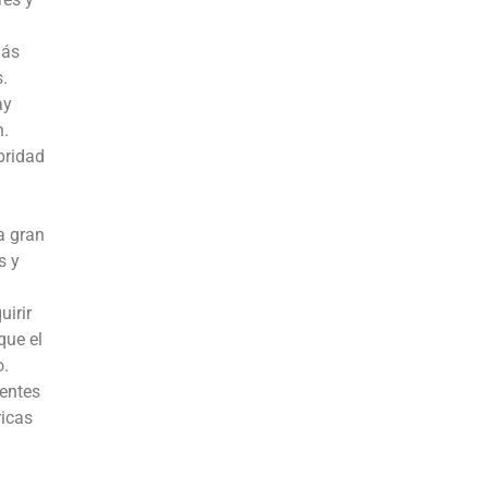
más
.
ay
n.
bridad
a gran
s y
uirir
que el
o.
ientes
ricas