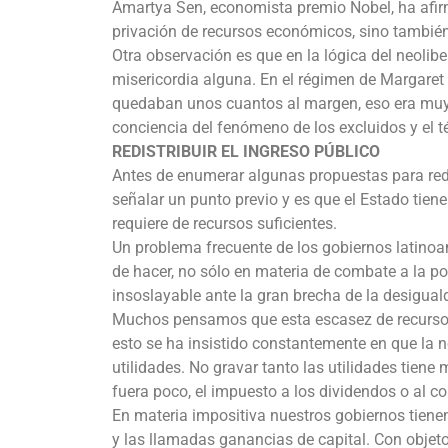
Amartya Sen, economista premio Nobel, ha afi
privación de recursos económicos, sino también 
Otra observación es que en la lógica del neolib
misericordia alguna. En el régimen de Margaret 
quedaban unos cuantos al margen, eso era muy 
conciencia del fenómeno de los excluidos y el 
REDISTRIBUIR EL INGRESO PÚBLICO
Antes de enumerar algunas propuestas para redu
señalar un punto previo y es que el Estado tie
requiere de recursos suficientes.
Un problema frecuente de los gobiernos latinoam
de hacer, no sólo en materia de combate a la pob
insoslayable ante la gran brecha de la desigual
Muchos pensamos que esta escasez de recursos s
esto se ha insistido constantemente en que la
utilidades. No gravar tanto las utilidades tiene
fuera poco, el impuesto a los dividendos o al
En materia impositiva nuestros gobiernos tiene
y las llamadas ganancias de capital. Con objeto