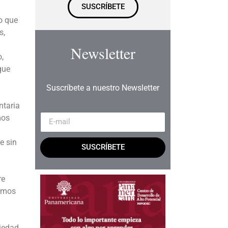
SUSCRÍBETE
o que
s,
Newsletter
,
que
Suscríbete a nuestro Newsletter
ntaria
mos
e sin
SUSCRÍBETE
re
demos
ciedad