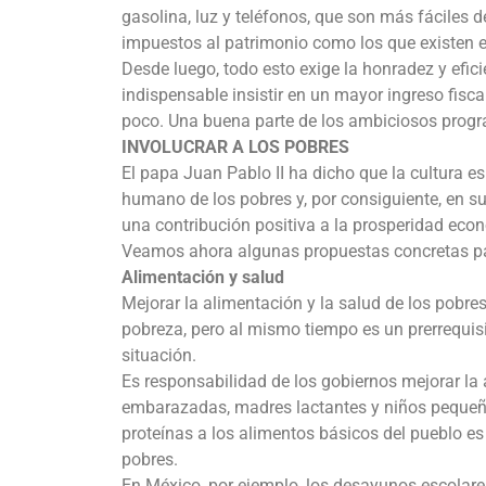
gasolina, luz y teléfonos, que son más fáciles d
impuestos al patrimonio como los que existen 
Desde luego, todo esto exige la honradez y efic
indispensable insistir en un mayor ingreso fi
poco. Una buena parte de los ambiciosos progra
INVOLUCRAR A LOS POBRES
El papa Juan Pablo II ha dicho que la cultura es
humano de los pobres y, por consiguiente, en su
una contribución positiva a la prosperidad eco
Veamos ahora algunas propuestas concretas pa
Alimentación y salud
Mejorar la alimentación y la salud de los pobre
pobreza, pero al mismo tiempo es un prerrequi
situación.
Es responsabilidad de los gobiernos mejorar la a
embarazadas, madres lactantes y niños pequeño
proteínas a los alimentos básicos del pueblo es
pobres.
En México, por ejemplo, los desayunos escolar