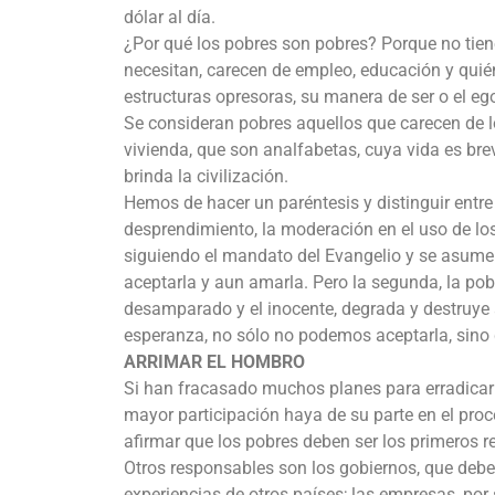
dólar al día.
¿Por qué los pobres son pobres? Porque no tiene
necesitan, carecen de empleo, educación y quién
estructuras opresoras, su manera de ser o el e
Se consideran pobres aquellos que carecen de lo
vivienda, que son analfabetas, cuya vida es bre
brinda la civilización.
Hemos de hacer un paréntesis y distinguir entre 
desprendimiento, la moderación en el uso de los 
siguiendo el mandato del Evangelio y se asume 
aceptarla y aun amarla. Pero la segunda, la pob
desamparado y el inocente, degrada y destruye al
esperanza, no sólo no podemos aceptarla, sino
ARRIMAR EL HOMBRO
Si han fracasado muchos planes para erradicar l
mayor participación haya de su parte en el pro
afirmar que los pobres deben ser los primeros r
Otros responsables son los gobiernos, que deben
experiencias de otros países; las empresas, por