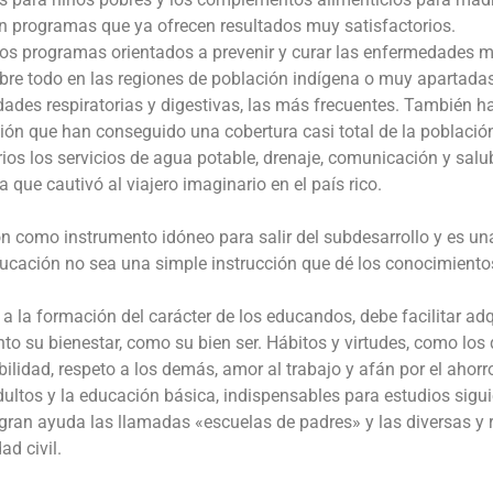
n programas que ya ofrecen resultados muy satisfactorios.
ios programas orientados a prevenir y curar las enfermedades 
bre todo en las regiones de población indígena o muy apartadas
dades respiratorias y digestivas, las más frecuentes. También h
ón que han conseguido una cobertura casi total de la població
ios los servicios de agua potable, drenaje, comunicación y salu
que cautivó al viajero imaginario en el país rico.
n como instrumento idóneo para salir del subdesarrollo y es un
ucación no sea una simple instrucción que dé los conocimiento
 la formación del carácter de los educandos, debe facilitar adq
nto su bienestar, como su bien ser. Hábitos y virtudes, como los 
ilidad, respeto a los demás, amor al trabajo y afán por el ahorr
adultos y la educación básica, indispensables para estudios sigu
 gran ayuda las llamadas «escuelas de padres» y las diversas y 
d civil.