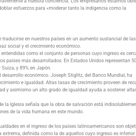
gravemente a nuestra conciencia. Los empresarios estamos obl
oblar esfuerzos para «moderar tanto la indigencia como la
e traducirse en nuestros países en un aumento sustancial de las
 paz social y el crecimiento económico.
, entendidas como el conjunto de personas cuyo ingreso es cer
a los países más desarrollados. En Estados Unidos representan 
y Suiza, y 89% en Japón.
l desarrollo económico. Joseph Stiglitz, del Banco Mundial, ha
ecimiento e igualdad. Altas tasas de crecimiento proveen de rec
ad y asimismo un alto grado de igualdad ayuda a sostener alta
e la Iglesia señala que la obra de salvación está indisolubleme
ciones de la vida humana en este mundo.
gualdades en el ingreso de los países latinoamericanos son objet
a extrema, definida como la de aquellos cuyo ingreso es inferior