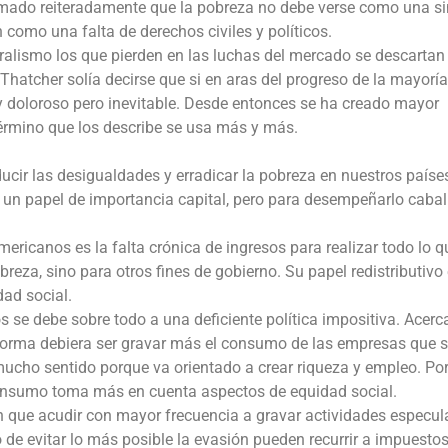
rmado reiteradamente que la pobreza no debe verse como una s
como una falta de derechos civiles y políticos.
eralismo los que pierden en las luchas del mercado se descartan
Thatcher solía decirse que si en aras del progreso de la mayoría
doloroso pero inevitable. Desde entonces se ha creado mayor
término que los describe se usa más y más.
cir las desigualdades y erradicar la pobreza en nuestros paíse
ne un papel de importancia capital, pero para desempeñarlo caba
ericanos es la falta crónica de ingresos para realizar todo lo 
reza, sino para otros fines de gobierno. Su papel redistributivo
dad social.
e debe sobre todo a una deficiente política impositiva. Acerc
 norma debiera ser gravar más el consumo de las empresas que 
 mucho sentido porque va orientado a crear riqueza y empleo. Por
 consumo toma más en cuenta aspectos de equidad social.
n que acudir con mayor frecuencia a gravar actividades especul
 de evitar lo más posible la evasión pueden recurrir a impuestos