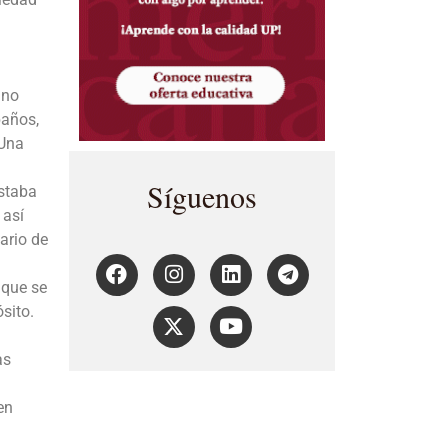
 no
baños,
 Una
Síguenos
estaba
 así
ario de
 que se
sito.
as
en