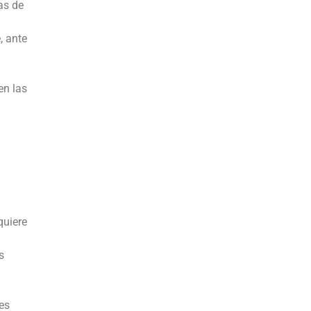
as de
, ante
en las
quiere
s
es