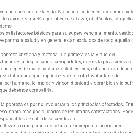
n con qué ganarse la vida. No tienen los bienes para producir l
 les ayude; situación que obedece al azar, obstáculos, atropello
goísmo.
s satisfactores básicos para su supervivencia alimento, vestido
ve por mala salud y en general están excluidos de todo aquello 
pobreza cristiana y material. La primera es la virtud del
bienes y la disposición a compartirlos, que es la privación volu
con dependencia y confianza filial en Dios, esta pobreza debe
reza inhumana que implica el sufrimiento involuntario del
 ser humano, le impide vivir con dignidad y obrar bien y la sufr
 que debemos combatirla.
a pobreza es por no involucrar a los principales afectados. Ent
ceso, habrá más posibilidades de resultados satisfactorios. Po
esponsables de salir de su condición.
 llevar a cabo planes realistas que incorporen las mejores
 su capacidad de generar empleo; y las organizaciones de la so