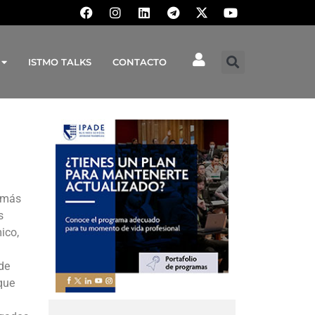
ISTMO TALKS
CONTACTO
a más
s
ico,
de
que