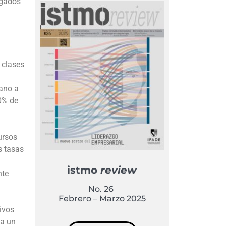
igados
 clases
cano a
50% de
ursos
s tasas
istmo
review
nte
No. 26
Febrero – Marzo 2025
ivos
 a un