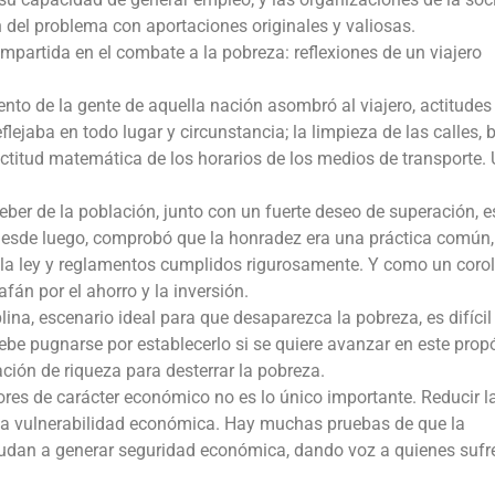
n del problema con aportaciones originales y valiosas.
partida en el combate a la pobreza: reflexiones de un viajero
to de la gente de aquella nación asombró al viajero, actitudes
ejaba en todo lugar y circunstancia; la limpieza de las calles, 
exactitud matemática de los horarios de los medios de transporte.
deber de la población, junto con un fuerte deseo de superación, 
Desde luego, comprobó que la honradez era una práctica común,
 la ley y reglamentos cumplidos rigurosamente. Y como un corol
afán por el ahorro y la inversión.
ina, escenario ideal para que desaparezca la pobreza, es difícil
be pugnarse por establecerlo si se quiere avanzar en este propó
ación de riqueza para desterrar la pobreza.
tores de carácter económico no es lo único importante. Reducir l
 la vulnerabilidad económica. Hay muchas pruebas de que la
ayudan a generar seguridad económica, dando voz a quienes sufr