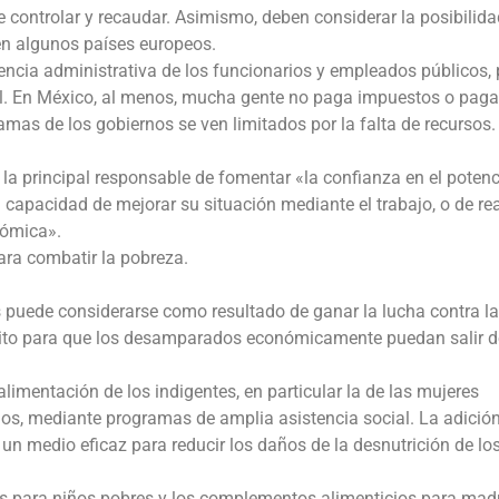
e controlar y recaudar. Asimismo, deben considerar la posibilida
en algunos países europeos.
iencia administrativa de los funcionarios y empleados públicos, 
scal. En México, al menos, mucha gente no paga impuestos o pag
mas de los gobiernos se ven limitados por la falta de recursos.
 la principal responsable de fomentar «la confianza en el potenc
 capacidad de mejorar su situación mediante el trabajo, o de rea
nómica».
ra combatir la pobreza.
s puede considerarse como resultado de ganar la lucha contra la
sito para que los desamparados económicamente puedan salir d
limentación de los indigentes, en particular la de las mujeres
s, mediante programas de amplia asistencia social. La adició
 un medio eficaz para reducir los daños de la desnutrición de lo
es para niños pobres y los complementos alimenticios para mad