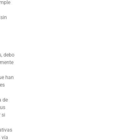
imple
 sin
s, debo
lmente
que han
 es
a de
sus
 si
ativas
 vía