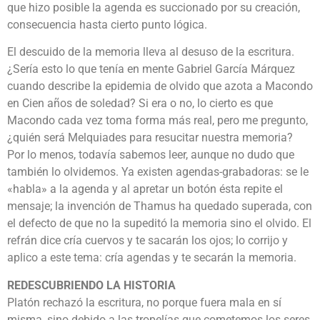
que hizo posible la agenda es succionado por su creación,
consecuencia hasta cierto punto lógica.
El descuido de la memoria lleva al desuso de la escritura.
¿Sería esto lo que tenía en mente Gabriel García Márquez
cuando describe la epidemia de olvido que azota a Macondo
en Cien años de soledad? Si era o no, lo cierto es que
Macondo cada vez toma forma más real, pero me pregunto,
¿quién será Melquiades para resucitar nuestra memoria?
Por lo menos, todavía sabemos leer, aunque no dudo que
también lo olvidemos. Ya existen agendas-grabadoras: se le
«habla» a la agenda y al apretar un botón ésta repite el
mensaje; la invención de Thamus ha quedado superada, con
el defecto de que no la supeditó la memoria sino el olvido. El
refrán dice cría cuervos y te sacarán los ojos; lo corrijo y
aplico a este tema: cría agendas y te secarán la memoria.
REDESCUBRIENDO LA HISTORIA
Platón rechazó la escritura, no porque fuera mala en sí
misma, sino debido a las tropelías que cometemos los seres