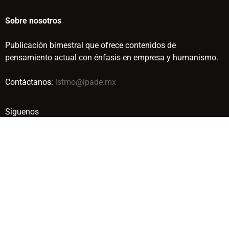
Sobre nosotros
Publicación bimestral que ofrece contenidos de
pensamiento actual con énfasis en empresa y humanismo.
Contáctanos:
istmo@ipade.mx
Síguenos
© IPADE BUSINESS SCHOOL. TODOS LOS DERECHOS
RESERVADOS. 2019
Aviso de Privacidad
Términos y condiciones
Media Kit
Guía