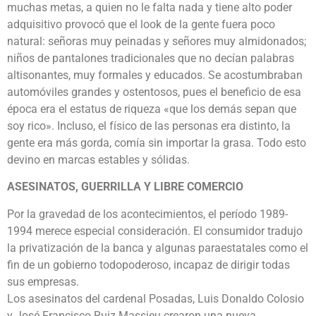
muchas metas, a quien no le falta nada y tiene alto poder
adquisitivo provocó que el look de la gente fuera poco
natural: señoras muy peinadas y señores muy almidonados;
niños de pantalones tradicionales que no decían palabras
altisonantes, muy formales y educados. Se acostumbraban
automóviles grandes y ostentosos, pues el beneficio de esa
época era el estatus de riqueza «que los demás sepan que
soy rico». Incluso, el físico de las personas era distinto, la
gente era más gorda, comía sin importar la grasa. Todo esto
devino en marcas estables y sólidas.
ASESINATOS, GUERRILLA Y LIBRE COMERCIO
Por la gravedad de los acontecimientos, el período 1989-
1994 merece especial consideración. El consumidor tradujo
la privatización de la banca y algunas paraestatales como el
fin de un gobierno todopoderoso, incapaz de dirigir todas
sus empresas.
Los asesinatos del cardenal Posadas, Luis Donaldo Colosio
y José Francisco Ruiz Massieu crearon una nueva