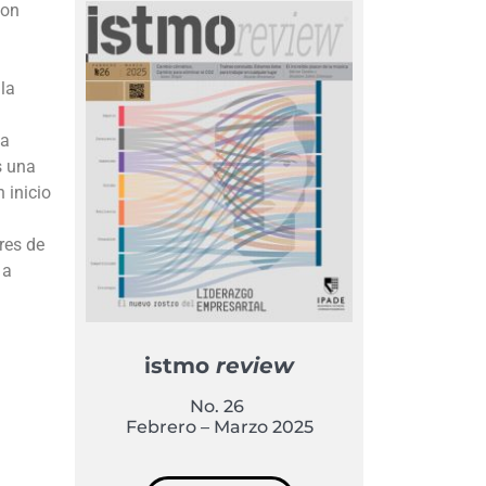
non
la
 a
s una
 inicio
res de
 a
istmo
review
No. 26
Febrero – Marzo 2025