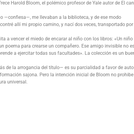
ofrece Harold Bloom, el polémico profesor de Yale autor de El ca
 —confiesa—, me llevaban a la biblioteca, y de ese modo
ontré allí mi propio camino, y nací dos veces, transportado por 
vita a vencer el miedo de encarar al niño con los libros: «Un niño
 o un poema para crearse un compañero. Ese amigo invisible no e
nde a ejercitar todas sus facultades». La colección es un buen
 de la arrogancia del título— es su parcialidad a favor de auto
 de formación sajona. Pero la intención inicial de Bloom no prohibe
ura universal.