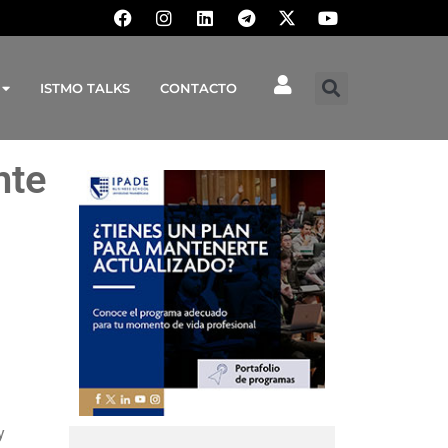
ISTMO TALKS
CONTACTO
nte
y