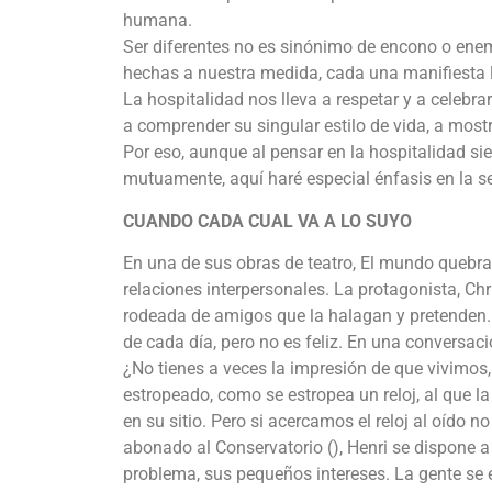
humana.
Ser diferentes no es sinónimo de encono o ene
hechas a nuestra medida, cada una manifiesta l
La hospitalidad nos lleva a respetar y a celebra
a comprender su singular estilo de vida, a mos
Por eso, aunque al pensar en la hospitalidad si
mutuamente, aquí haré especial énfasis en la seg
CUANDO CADA CUAL VA A LO SUYO
En una de sus obras de teatro, El mundo quebrado
relaciones interpersonales. La protagonista, Ch
rodeada de amigos que la halagan y pretenden. 
de cada día, pero no es feliz. En una convers
¿No tienes a veces la impresión de que vivimos, s
estropeado, como se estropea un reloj, al que l
en su sitio. Pero si acercamos el reloj al oído 
abonado al Conservatorio (), Henri se dispone 
problema, sus pequeños intereses. La gente se e