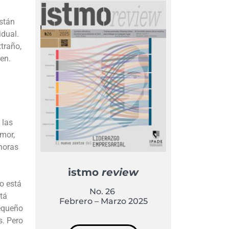
stán
idual.
xtraño,
en.
 las
amor,
horas
istmo
review
o está
No. 26
tá
Febrero – Marzo 2025
pequeño
s. Pero