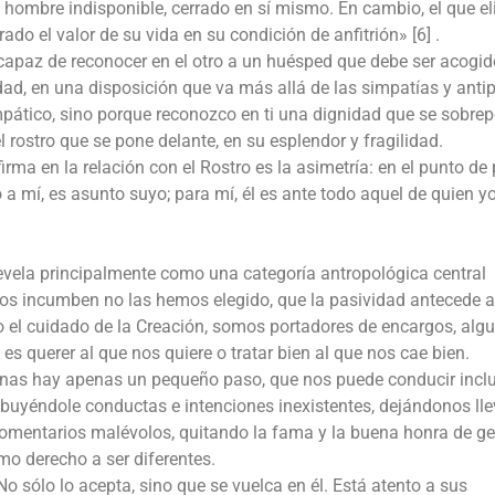
l hombre indisponible, cerrado en sí mismo. En cambio, el que el
ado el valor de su vida en su condición de anfitrión» [6] .
e, capaz de reconocer en el otro a un huésped que debe ser acogid
ad, en una disposición que va más allá de las simpatías y anti
mpático, sino porque reconozco en ti una dignidad que se sobre
 rostro que se pone delante, en su esplendor y fragilidad.
irma en la relación con el Rostro es la asimetría: en el punto de 
 a mí, es asunto suyo; para mí, él es ante todo aquel de quien y
revela principalmente como una categoría antropológica central
s incumben no las hemos elegido, que la pasividad antecede a
do el cuidado de la Creación, somos portadores de encargos, alg
s querer al que nos quiere o tratar bien al que nos cae bien.
sonas hay apenas un pequeño paso, que nos puede conducir incl
ribuyéndole conductas e intenciones inexistentes, dejándonos lle
comentarios malévolos, quitando la fama y la buena honra de ge
mo derecho a ser diferentes.
 No sólo lo acepta, sino que se vuelca en él. Está atento a sus