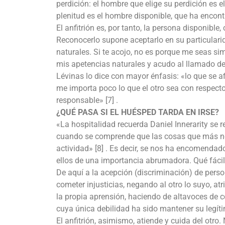
perdición: el hombre que elige su perdición es e
plenitud es el hombre disponible, que ha encontr
El anfitrión es, por tanto, la persona disponibl
Reconocerlo supone aceptarlo en su particularid
naturales. Si te acojo, no es porque me seas si
mis apetencias naturales y acudo al llamado del
Lévinas lo dice con mayor énfasis: «lo que se af
me importa poco lo que el otro sea con respecto
responsable» [7] .
¿QUÉ PASA SI EL HUÉSPED TARDA EN IRSE?
«La hospitalidad recuerda Daniel Innerarity se 
cuando se comprende que las cosas que más no
actividad» [8] . Es decir, se nos ha encomenda
ellos de una importancia abrumadora. Qué fácil e
De aquí a la acepción (discriminación) de per
cometer injusticias, negando al otro lo suyo, at
la propia aprensión, haciendo de altavoces de 
cuya única debilidad ha sido mantener su legíti
El anfitrión, asimismo, atiende y cuida del otro.