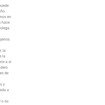
 puede
año.
amos en
s hace
colega
ajenos.
, la
e la
ce a sí
adero
nes de
yo y
cada a
d o su