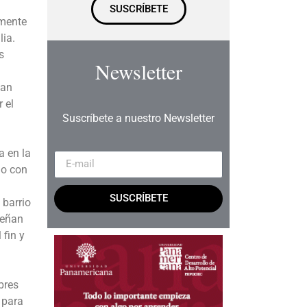
SUSCRÍBETE
amente
lia.
s
Newsletter
san
 el
Suscríbete a nuestro Newsletter
a en la
io con
SUSCRÍBETE
 barrio
peñan
 fin y
bres
 para