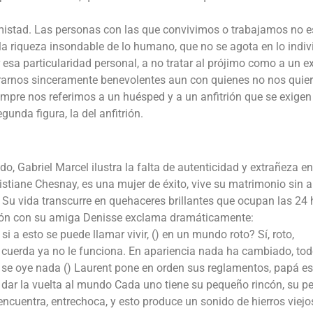
mistad. Las personas con las que convivimos o trabajamos no e
a riqueza insondable de lo humano, que no se agota en lo indiv
r esa particularidad personal, a no tratar al prójimo como a un e
trarnos sinceramente benevolentes aun con quienes no nos quier
empre nos referimos a un huésped y a un anfitrión que se exigen
unda figura, la del anfitrión.
, Gabriel Marcel ilustra la falta de autenticidad y extrañeza en
ristiane Chesnay, es una mujer de éxito, vive su matrimonio sin 
Su vida transcurre en quehaceres brillantes que ocupan las 24 
ación con su amiga Denisse exclama dramáticamente:
i a esto se puede llamar vivir, () en un mundo roto? Sí, roto,
a cuerda ya no le funciona. En apariencia nada ha cambiado, tod
no se oye nada () Laurent pone en orden sus reglamentos, papá es
a dar la vuelta al mundo Cada uno tiene su pequeño rincón, su 
ncuentra, entrechoca, y esto produce un sonido de hierros viejo