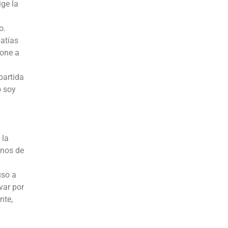
ige la
o.
patías
pone a
partida
o soy
 la
unos de
uso a
var por
nte,