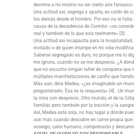
decirme a mí mismo no sin cierto aire farisaico
Una actitud así, segrega y aparta, es caldo de c
los demás desde el hombro. Por eso no le falt
causa de la decadencia de Corintio: «os conside
real y también de lo que sois realmente» [3] .
Una actitud así incapacita para la hospitalidad
invitado o de quien irrumpe en mi vida modifica
Saberse segregado es duro, no porque me lo diga
me ignora, cuando no se me desprecia. ¿A dónd
que no escucha ningún tañer de campana que lo 
múltiples manifestaciones de cariño que familia
Más aún, diría Medea, «¿es imaginable un mund
preguntárselo. Ésa es la respuesta» [4] . Un mun
la mira con desprecio. Otro mundo, el de la Cólq
familiar, pero también por la traición y la san
Así, Medea está sola, no hay lugar a dónde pue
aún más cuando descubre en carne propia que n
sosiego, calor humano, comprensión y descans
AQUEL DE QUIEN YO SOY RESPONSABLE