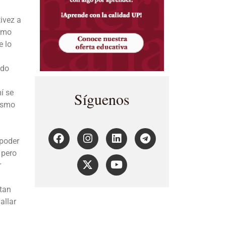
tivez a
como
e lo
ido
í se
Síguenos
cismo
.
 poder
 pero
r
ntan
allar