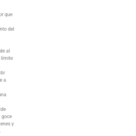
or que
nto del
de al
límite
tir
e a
una
ide
l goce
ienes y
.