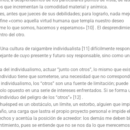
os que incrementan la comodidad material y anímica.
es, antes que jueces de sus debilidades; para lograrlo, nada mej
 define «como aquella virtud humana que templa nuestro deseo
rme lo que somos, hacemos y esperamos» [10] . El desprendimie
tro del otro.
 Una cultura de raigambre individualista [11] difícilmente respon
ejante de cuyo presente y futuro soy responsable, sino como un 
 del individualismo, actuar “junto con otros”, lo mismo que exis
 individuo tiene que someterse, una necesidad que no correspond
 individualismo, los “otros” son una fuente de limitación; puede
polo opuesto en una serie de intereses enfrentados. Si se forma 
ndividuo del peligro de los “otros”» [12] .
 huésped es un obstáculo, un límite, un estorbo, alguien que imp
año, una carga que lastra el propio proyecto personal e impide e
erechos y acentúa la posición de acreedor: los demás me deben b
sentimiento, pues se entiende que no se nos da lo que merecemos