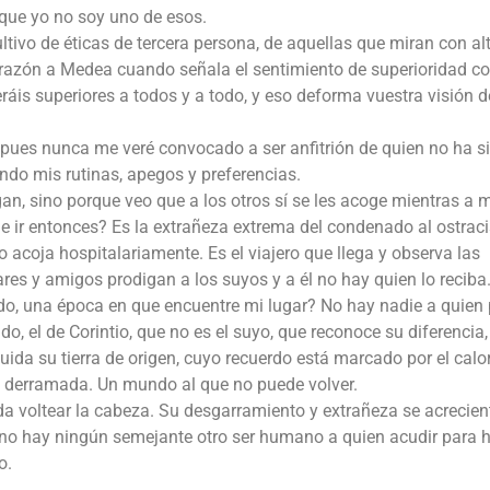
 que yo no soy uno de esos.
ultivo de éticas de tercera persona, de aquellas que miran con al
a razón a Medea cuando señala el sentimiento de superioridad 
ráis superiores a todos y a todo, y eso deforma vuestra visión d
, pues nunca me veré convocado a ser anfitrión de quien no ha s
ndo mis rutinas, apegos y preferencias.
n, sino porque veo que a los otros sí se les acoge mientras a m
e ir entonces? Es la extrañeza extrema del condenado al ostra
acoja hospitalariamente. Es el viajero que llega y observa las
res y amigos prodigan a los suyos y a él no hay quien lo reciba
o, una época en que encuentre mi lugar? No hay nadie a quien
do, el de Corintio, que no es el suyo, que reconoce su diferencia,
uida su tierra de origen, cuyo recuerdo está marcado por el calo
gre derramada. Un mundo al que no puede volver.
da voltear la cabeza. Su desgarramiento y extrañeza se acrecie
o hay ningún semejante otro ser humano a quien acudir para h
o.