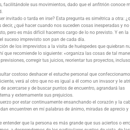
 facilitándole sus movimientos, dado que el anfitrión conoce m
d.
r invitado o tarda en irse? Esta pregunta es simétrica a otra: ¿
s decir, ¿qué hacer cuando nos suceden cosas inesperadas y no
o, pero es más difícil hacernos cargo de lo no previsto. Y en la
el suceso imprevisto son pan de cada día.
pción de los imprevistos a la visita de huéspedes que quiebran n
hí que recomiende lo siguiente: «organiza las cosas de tal man
revisiones, corregir tus juicios, reorientar tus proyectos, inclus
sultar costoso deshacer el estuche personal que confeccionamo
iciente, verá al otro que no es igual a él como un invasor y le atr
r de acercarse y de buscar puntos de encuentro, agrandará las
nterna y externamente sus prejuicios.
esfuerzo por estar continuamente ensanchando el corazón y la ca
ndan encuentren en mí palabras de ánimo, miradas de aprecio y
 de entender que la persona es más grande que sus aciertos o err
nos, a desprendernos de los particulares puntos de vista, de las