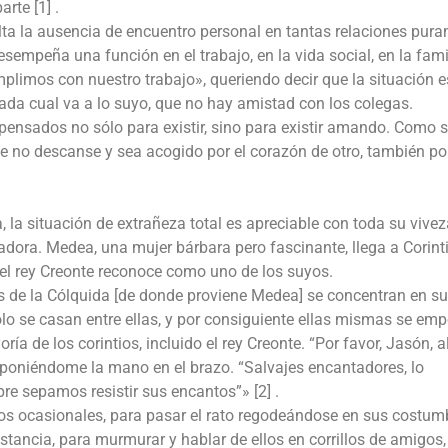
rte [1] .
ta la ausencia de encuentro personal en tantas relaciones pur
sempeña una función en el trabajo, en la vida social, en la fami
limos con nuestro trabajo», queriendo decir que la situación e
ada cual va a lo suyo, que no hay amistad con los colegas.
ensados no sólo para existir, sino para existir amando. Como 
e no descanse y sea acogido por el corazón de otro, también por
a situación de extrañeza total es apreciable con toda su vivez
dora. Medea, una mujer bárbara pero fascinante, llega a Corint
 el rey Creonte reconoce como uno de los suyos.
es de la Cólquida [de donde proviene Medea] se concentran en su
ólo se casan entre ellas, y por consiguiente ellas mismas se em
oría de los corintios, incluido el rey Creonte. “Por favor, Jasón, al
, poniéndome la mano en el brazo. “Salvajes encantadores, lo
e sepamos resistir sus encantos”» [2] .
os ocasionales, para pasar el rato regodeándose en sus costum
stancia, para murmurar y hablar de ellos en corrillos de amigos,