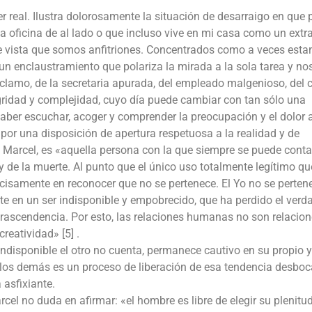
r real. Ilustra dolorosamente la situación de desarraigo en que
la oficina de al lado o que incluso vive en mi casa como un extr
 de vista que somos anfitriones. Concentrados como a veces est
n enclaustramiento que polariza la mirada a la sola tarea y no
eclamo, de la secretaria apurada, del empleado malgenioso, del 
egridad y complejidad, cuyo día puede cambiar con tan sólo una
aber escuchar, acoger y comprender la preocupación y el dolor 
por una disposición de apertura respetuosa a la realidad y de
e Marcel, es «aquella persona con la que siempre se puede contar
y de la muerte. Al punto que el único uso totalmente legítimo qu
cisamente en reconocer que no se pertenece. El Yo no se pertene
te en un ser indisponible y empobrecido, que ha perdido el verd
o trascendencia. Por esto, las relaciones humanas no son relacio
reatividad» [5] .
 indisponible el otro no cuenta, permanece cautivo en su propio 
 los demás es un proceso de liberación de esa tendencia desbo
 asfixiante.
l no duda en afirmar: «el hombre es libre de elegir su plenitu