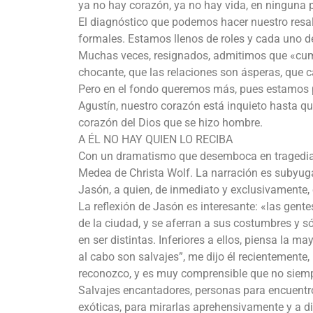
ya no hay corazón, ya no hay vida, en ninguna pa
El diagnóstico que podemos hacer nuestro resal
formales. Estamos llenos de roles y cada uno de
Muchas veces, resignados, admitimos que «cump
chocante, que las relaciones son ásperas, que c
Pero en el fondo queremos más, pues estamos p
Agustín, nuestro corazón está inquieto hasta qu
corazón del Dios que se hizo hombre.
A ÉL NO HAY QUIEN LO RECIBA
Con un dramatismo que desemboca en tragedia, l
Medea de Christa Wolf. La narración es subyuga
Jasón, a quien, de inmediato y exclusivamente,
La reflexión de Jasón es interesante: «las gent
de la ciudad, y se aferran a sus costumbres y s
en ser distintas. Inferiores a ellos, piensa la may
al cabo son salvajes”, me dijo él recientemente
reconozco, y es muy comprensible que no siempr
Salvajes encantadores, personas para encuentr
exóticas, para mirarlas aprehensivamente y a di