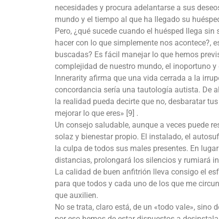
necesidades y procura adelantarse a sus deseos,
mundo y el tiempo al que ha llegado su huéspe
Pero, ¿qué sucede cuando el huésped llega sin se
hacer con lo que simplemente nos acontece?, e
buscadas? Es fácil manejar lo que hemos previst
complejidad de nuestro mundo, el inoportuno y 
Innerarity afirma que una vida cerrada a la irru
concordancia sería una tautología autista. De a
la realidad pueda decirte que no, desbaratar tus p
mejorar lo que eres» [9] .
Un consejo saludable, aunque a veces puede re
solaz y bienestar propio. El instalado, el autosuf
la culpa de todos sus males presentes. En luga
distancias, prolongará los silencios y rumiará i
La calidad de buen anfitrión lleva consigo el 
para que todos y cada uno de los que me circu
que auxilien.
No se trata, claro está, de un «todo vale», sino
por eso hemos de estar dispuestos a desinstalar