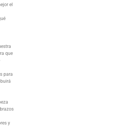
ejor el
qué
uestra
era que
o
s para
ibuirá
beza
 brazos
ores y