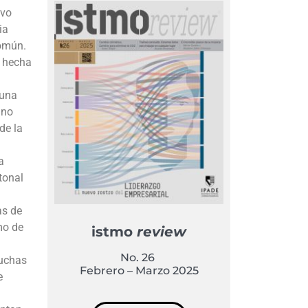
ivo
ia
común.
a hecha
 una
ino
de la
a
tonal
as de
mo de
istmo
review
No. 26
muchas
Febrero – Marzo 2025
e