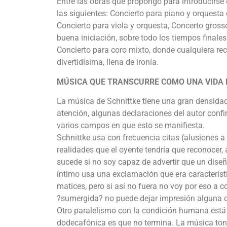
Entre las obras que propongo para introducirse
las siguientes: Concierto para piano y orquesta
Concierto para viola y orquesta, Concerto gross
buena iniciación, sobre todo los tiempos final
Concierto para coro mixto, donde cualquiera re
divertidísima, llena de ironía.
MÚSICA QUE TRANSCURRE COMO UNA VIDA
La música de Schnittke tiene una gran densidad
atención, algunas declaraciones del autor conf
varios campos en que esto se manifiesta.
Schnittke usa con frecuencia citas (alusiones a
realidades que el oyente tendría que reconocer
sucede si no soy capaz de advertir que un dis
íntimo usa una exclamación que era característi
matices, pero si así no fuera no voy por eso a 
?sumergida? no puede dejar impresión alguna q
Otro paralelismo con la condición humana está e
dodecafónica es que no termina. La música tonal