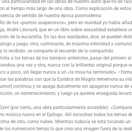
 una particularidad en las obras de nuestro autor que no es fáci
s son el tiempo más largo de una obra. Como explicación de estos
usencia de sentido de nuestra época posmoderna.
llo de los «puntos suspensivos», pero en realidad yo había aña
ga, André Léonard, que en un libro sobre sexualidad establece u
ión de la eucaristía. En las dos realidades, dice, se pueden dist
diálogo y juego; otra, culminante, de máxima intimidad y comunió
 y lo recibido: se comparte el recuerdo de lo compartido.
finita a los temas de los tiempos anteriores, pasar del primero al
isodios una vez y otra, nunca con la brillantez original porque s
co a poco, sin llegar nunca a un «la misa ha terminado» –fórm
sar las palabras con que la Eurídice de Magris rememora su vid
el amor] continúa y se apaga dulcemente sin apagarse nunca de 
icción, un estremecimiento, y luego ya quieres enseguida levanta
er Gynt (por cierto, una obra particularmente accesible): «Compar
uto música nueva en el Epílogo. Ahí escuchas todos los temas d
cima de otro, como nubes. Mientras todavía se está tocando un
s de los numerosos temas lo que crea una imagen fuera de la real