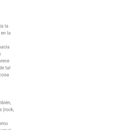
ta la
 en la
hacía
s
arece
de tal
 cosa
mbién,
 (rock,
como