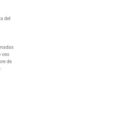
a del
donadas
o veo
bre de
e