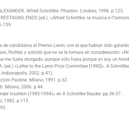
ALEXANDER. Alfred Schnittke. Phaidon. Londres, 1996. p.125.
n RESTAGNO, ENZO (ed.). «Alfred Schnittke: la musica e l?armoni
p.139.
a de candidatos al Premio Lenin, con el que habían sido galar
an, Richter, y solicitó que no se le tomara en consideración: «N
que me fuera otorgado, aunque sólo fuera porque yo soy un hom
. (ed.) «Letter to the Lenin Prize Committee [1990]». A Schnittk
 Indianapolis, 2002. p.41).
zioni Paoline. Milano, 1991. p.32.
. Milano, 2006. p.44.
der Ivashkin (1985-1994)» en A Schnittke Reader. pp.36-37.
o, 1982. p.115.
.93.