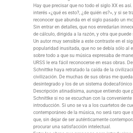
Hay que precisar que no todo el siglo XX es as
interés «¿qué es esto?, ¿de quién es?», y si se 
reconocer que abunda en el siglo pasado un m
Sin entrar en detalles, que nos enredarían inne
de cálculo, dirigida a la razón, y otra que pued
Un autor muy sensible a este contraste en el si
popularidad inusitada, que no se debía sólo al e
sobre todo a que su música expresaba de mane
URSS le era fácil reconocerse en esas obras. D
Schnittke haya retratado la caída de la civiliza
civilización. De muchas de sus obras me queda 
desintegrado y los de un sistema dodecafónico 
Descripción atinadísima, aunque entiendo que 
Schnittke si no se escuchan con la convenient
introducción. Si uno se va a los cuartetos de cue
contemporáneo de la música, no será raro que s
que, sin dejar de ser auténticamente contempo
procurar una satisfacción intelectual.