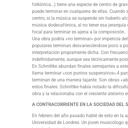
folklórica…) tiene una especie de centro de gra
puede terminar en cualquiera de ellas. Cuando 
centro; si la música se suspende sin haberlo a
música dodecafónica, al no tener esa jerarquía e
focal para terminar es ajena a la composición.
Una obra podría «no terminar» por impericia de
populares terminan desvaneciéndose poco a po
interpretación propiamente dicha. Con frecuenc
indefinidamente, aunque sea técnicamente posibl
En Schnittke abundan finales semejantes a este 
llama terminar «con puntos suspensivos»,4 par
terminan de una manera tajante. Son obras «ab
estos finales. Schnittke había notado la dificul
obra y la relacionaba con el creciente ateísmo e
A CONTRACORRIENTE EN LA SOCIEDAD DEL 
En febrero del año pasado hablé de esto en la a
Universidad de Londres. Un joven musicólogo qu