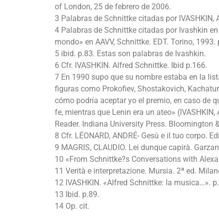
of London, 25 de febrero de 2006.
3 Palabras de Schnittke citadas por IVASHKIN, 
4 Palabras de Schnittke citadas por Ivashkin e
mondo» en AAVV, Schnittke. EDT. Torino, 1993. 
5 ibid. p.83. Estas son palabras de Ivashkin.
6 Cfr. IVASHKIN. Alfred Schnittke. Ibid p.166.
7 En 1990 supo que su nombre estaba en la list
figuras como Prokofiev, Shostakovich, Kachaturi
cómo podría aceptar yo el premio, en caso de 
fe, mientras que Lenin era un ateo» (IVASHKIN, A
Reader. Indiana University Press. Bloomington &
8 Cfr. LÉONARD, ANDRÉ- Gesù e il tuo corpo. Edi
9 MAGRIS, CLAUDIO. Lei dunque capirà. Garzanti
10 «From Schnittke?s Conversations with Alexan
11 Verità e interpretazione. Mursia. 2ª ed. Milan
12 IVASHKIN. «Alfred Schnittke: la musica…». p
13 Ibid. p.89.
14 Op. cit.