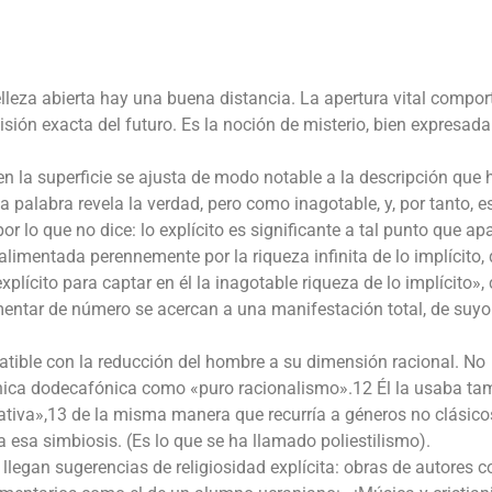
belleza abierta hay una buena distancia. La apertura vital compor
visión exacta del futuro. Es la noción de misterio, bien expresada
en la superficie se ajusta de modo notable a la descripción que 
a palabra revela la verdad, pero como inagotable, y, por tanto, e
r lo que no dice: lo explícito es significante a tal punto que ap
limentada perennemente por la riqueza infinita de lo implícito, 
lícito para captar en él la inagotable riqueza de lo implícito»,
mentar de número se acercan a una manifestación total, de suyo
atible con la reducción del hombre a su dimensión racional. No
écnica dodecafónica como «puro racionalismo».12 Él la usaba ta
iva»,13 de la misma manera que recurría a géneros no clásicos
 a esa simbiosis. (Es lo que se ha llamado poliestilismo).
llegan sugerencias de religiosidad explícita: obras de autores 