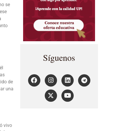
no se
 ese
a
unto
Síguenos
él
sas
tido de
nar una
ó vivo