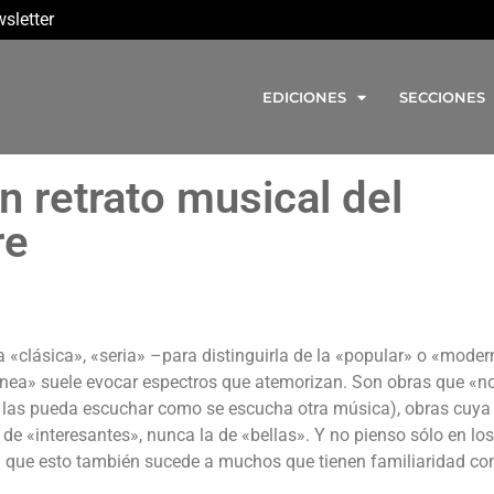
sletter
EDICIONES
SECCIONES
n retrato musical del
re
 «clásica», «seria» –para distinguirla de la «popular» o «mode
nea» suele evocar espectros que atemorizan. Son obras que «n
en las pueda escuchar como se escucha otra música), obras cuya
de «interesantes», nunca la de «bellas». Y no pienso sólo en lo
a que esto también sucede a muchos que tienen familiaridad co