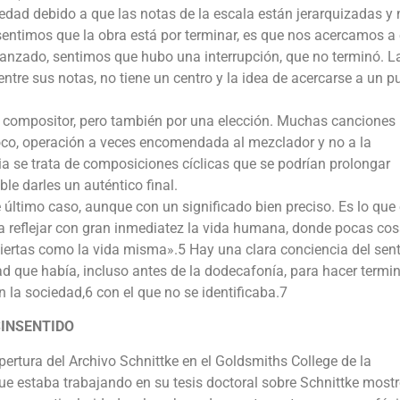
vedad debido a que las notas de la escala están jerarquizadas y 
sentimos que la obra está por terminar, es que nos acercamos a
lcanzado, sentimos que hubo una interrupción, que no terminó. L
ntre sus notas, no tiene un centro y la idea de acercarse a un p
l compositor, pero también por una elección. Muchas canciones
co, operación a veces encomendada al mezclador y no a la
ia se trata de composiciones cíclicas que se podrían prolongar
e darles un auténtico final.
último caso, aunque con un significado bien preciso. Es lo que 
a reflejar con gran inmediatez la vida humana, donde pocas co
iertas como la vida misma».5 Hay una clara conciencia del sen
tad que había, incluso antes de la dodecafonía, para hacer termi
n la sociedad,6 con el que no se identificaba.7
SINSENTIDO
pertura del Archivo Schnittke en el Goldsmiths College de la
e estaba trabajando en su tesis doctoral sobre Schnittke mostr