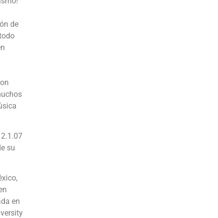
nismo!
ión de
 todo
en
con
 muchos
úsica
 2.1.07
de su
éxico,
en
ada en
versity