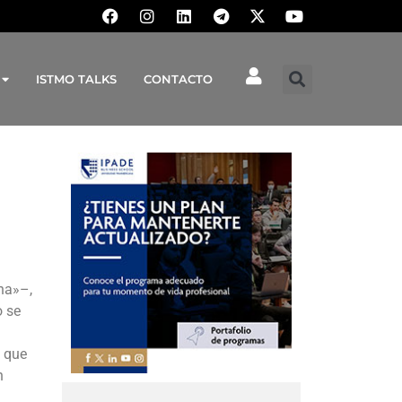
ISTMO TALKS
CONTACTO
rna»–,
o se
s que
n