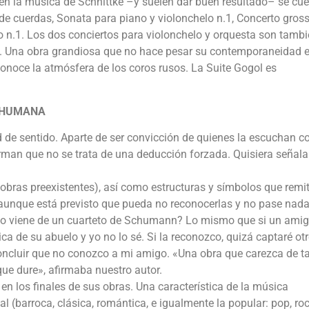
 en la música de Schnittke –y suelen dar buen resultado– se cu
 de cuerdas, Sonata para piano y violonchelo n.1, Concerto gross
o n.1. Los dos conciertos para violonchelo y orquesta son tamb
es. Una obra grandiosa que no hace pesar su contemporaneidad e
conoce la atmósfera de los coros rusos. La Suite Gogol es
 HUMANA
 de sentido. Aparte de ser convicción de quienes la escuchan c
irman que no se trata de una deducción forzada. Quisiera señala
 obras preexistentes), así como estructuras y símbolos que remi
, aunque está previsto que pueda no reconocerlas y no pase nad
eño viene de un cuarteto de Schumann? Lo mismo que si un ami
ca de su abuelo y yo no lo sé. Si la reconozco, quizá captaré ot
concluir que no conozco a mi amigo. «Una obra que carezca de ta
ue dure», afirmaba nuestro autor.
n los finales de sus obras. Una característica de la música
 (barroca, clásica, romántica, e igualmente la popular: pop, roc