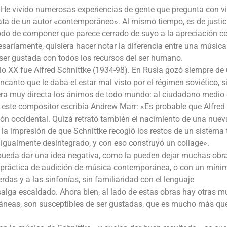
í. He vivido numerosas experiencias de gente que pregunta con v
trata de un autor «contemporáneo». Al mismo tiempo, es de justic
odo de componer que parece cerrado de suyo a la apreciación 
cesariamente, quisiera hacer notar la diferencia entre una músic
e ser gustada con todos los recursos del ser humano.
glo XX fue Alfred Schnittke (1934-98). En Rusia gozó siempre de
ncanto que le daba el estar mal visto por el régimen soviético, s
ra muy directa los ánimos de todo mundo: al ciudadano medio 
e este compositor escribía Andrew Marr: «Es probable que Alfred
ción occidental. Quizá retrató también el nacimiento de una nuev
la impresión de que Schnittke recogió los restos de un sistema 
igualmente desintegrado, y con eso construyó un collage».
pueda dar una idea negativa, como la pueden dejar muchas obr
e práctica de audición de música contemporánea, o con un míni
rdas y a las sinfonías, sin familiaridad con el lenguaje
alga escaldado. Ahora bien, al lado de estas obras hay otras 
ráneas, son susceptibles de ser gustadas, que es mucho más qu