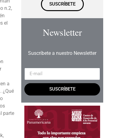
entan
SUSCRÍBETE
o n.2,
ién
s el
Newsletter
Suscríbete a nuestro Newsletter
on
r
ten a
SUSCRÍBETE
a. ¿Qué
go
ros
l parte
k,