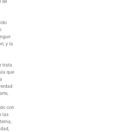
l de
dido
n
inguir
n; y la
e trata
ula que
a
verdad
rte,
ado con
e las
 tema,
idad,