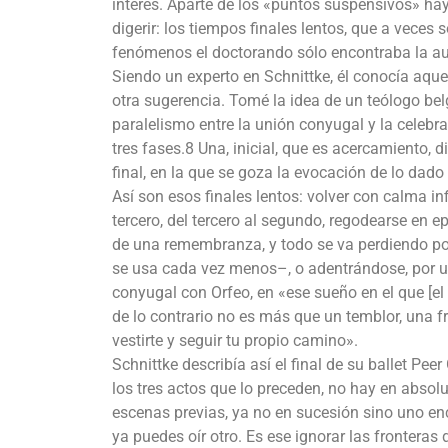
interés. Aparte de los «puntos suspensivos» hay
digerir: los tiempos finales lentos, que a vece
fenómenos el doctorando sólo encontraba la a
Siendo un experto en Schnittke, él conocía aque
otra sugerencia. Tomé la idea de un teólogo bel
paralelismo entre la unión conyugal y la celebrac
tres fases.8 Una, inicial, que es acercamiento, 
final, en la que se goza la evocación de lo dado
Así son esos finales lentos: volver con calma in
tercero, del tercero al segundo, regodearse en ep
de una remembranza, y todo se va perdiendo po
se usa cada vez menos–, o adentrándose, por u
conyugal con Orfeo, en «ese sueño en el que [
de lo contrario no es más que un temblor, una fr
vestirte y seguir tu propio camino».
Schnittke describía así el final de su ballet Pe
los tres actos que lo preceden, no hay en absol
escenas previas, ya no en sucesión sino uno en
ya puedes oír otro. Es ese ignorar las frontera