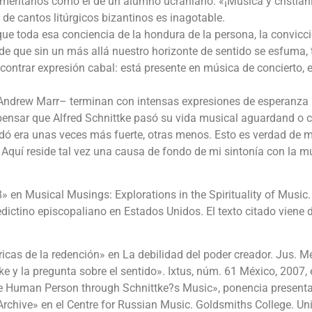
omentarios como el de un alumno ucraniano: «¡Música y cristia
o de cantos litúrgicos bizantinos es inagotable.
que toda esa conciencia de la hondura de la persona, la convicc
e que sin un más allá nuestro horizonte de sentido se esfuma,
ncontrar expresión cabal: está presente en música de concierto, 
 Andrew Marr– terminan con intensas expresiones de esperanza
pensar que Alfred Schnittke pasó su vida musical aguardand o 
rdó era unas veces más fuerte, otras menos. Esto es verdad de
quí reside tal vez una causa de fondo de mi sintonía con la m
en Musical Musings: Explorations in the Spirituality of Music.
ictino episcopaliano en Estados Unidos. El texto citado viene 
ricas de la redención» en La debilidad del poder creador. Jus. M
e y la pregunta sobre el sentido». Ixtus, núm. 61 México, 2007, 
he Human Person through Schnittke?s Music», ponencia present
 Archive» en el Centre for Russian Music. Goldsmiths College. Uni