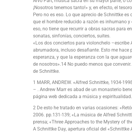
Arvo Pärt, música sacra en su mayor parte; o c
¡Nosotros tenemos tanto!» y, en efecto, el tesor
Pero no es eso. Lo que aprecio de Schnittke es 
que el hombre reducido a razón es inhumano y d
eso, no tiene que recurrir a obras sacras para e
sonatas, sinfonías, conciertos, suites.
«Los dos conciertos para violonchelo –escribe
abrumadora, incluso desafiante. Esto me hace 
esperanza, y que la esperanza con la que agua
de nosotros».14 No puedo menos que convenir. A
de Schnittke.
1 MARR, ANDREW. «Alfred Schnittke, 1934-1998» 
– . Andrew Marr es abad de un monasterio bened
página web dedicada a música y espiritualidad.
2 De esto he tratado en varias ocasiones: «Retó
2006. pp.131-139; «La música de Alfred Schnittk
prensa; «Three Approaches to the Mystery of t
A Schnittke Day, apertura oficial del «Schnittke