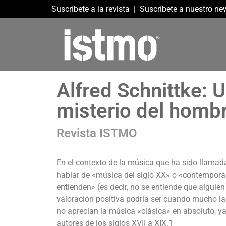
Suscríbete a la revista
|
Suscríbete a nuestro new
Alfred Schnittke: U
misterio del homb
Revista ISTMO
En el contexto de la música que ha sido llamada
hablar de «música del siglo XX» o «contemporá
entienden» (es decir, no se entiende que algui
valoración positiva podría ser cuando mucho la 
no aprecian la música «clásica» en absoluto, y
autores de los siglos XVII a XIX.1