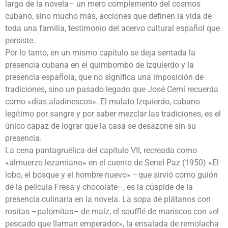
largo de la novela– un mero complemento del cosmos
cubano, sino mucho más, acciones que definen la vida de
toda una familia, testimonio del acervo cultural español que
persiste.
Por lo tanto, en un mismo capítulo se deja sentada la
presencia cubana en el quimbombó de Izquierdo y la
presencia española, que no significa una imposición de
tradiciones, sino un pasado legado que José Cemí recuerda
como «días aladinescos». El mulato Izquierdo, cubano
legítimo por sangre y por saber mezclar las tradiciones, es el
único capaz de lograr que la casa se desazone sin su
presencia.
La cena pantagruélica del capítulo VII, recreada como
«almuerzo lezamiano» en el cuento de Senel Paz (1950) «El
lobo, el bosque y el hombre nuevo» –que sirvió como guión
de la película Fresa y chocolate–, es la cúspide de la
presencia culinaria en la novela. La sopa de plátanos con
rositas –palomitas– de maíz, el soufflé de mariscos con «el
pescado que llaman emperador», la ensalada de remolacha