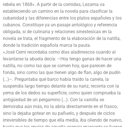
rebela en 1868». A partir de la comidas, Lezama va
estableciendo un camino en la novela para clasificar la
cubanidad y las diferencias entre los platos españoles y los
cubanos. Constituye ya un pasaje antológico y referencia
obligada, si de culinaria y relaciones sinestesicas en la
novela se trata, el fragmento de la elaboración de la natilla,
donde la tradición española marca la pauta.
«José Cemí recordaba como días aladinescos cuando al
levantarse la abuela decía: –Hoy tengo ganas de hacer una
natilla, no como las que se comen hoy, que parecen de
fonda, sino como las que tienen algo de flan, algo de pudín
(…)–. Preguntaba qué barco había traído la canela, la
suspendía largo tiempo delante de su nariz, recorría con la
yema de los dedos su superficie, como quien comprueba la
antigüedad de un pergamino (…). Con la vainilla se
demoraba aún más, no la abría directamente en el frasco,
sino la dejaba gotear en su pañuelo, y después de ciclos
irreversibles de tiempo que ella medía, iba oliendo de nuevo,
hasta que los envíos de aquella esencia mareante se fueran