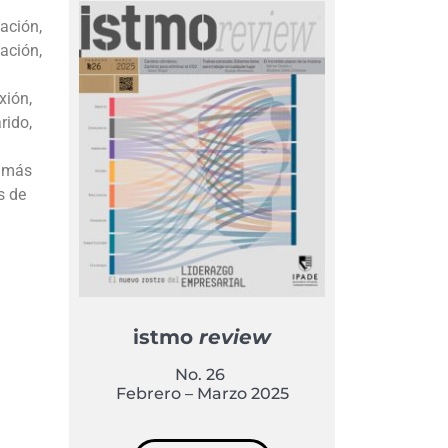
ación,
ación,
xión,
rido,
o más
s de
istmo
review
No. 26
Febrero – Marzo 2025