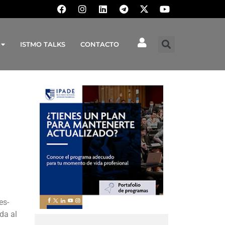
ISTMO TALKS
CONTACTO
es-
da al