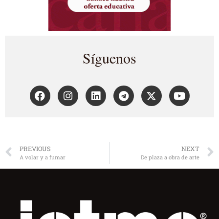
Síguenos
PREVIOUS
NEXT
A volar y a fumar
De plaza a obra de arte