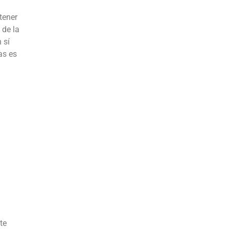
tener
 de la
 sí
as es
te