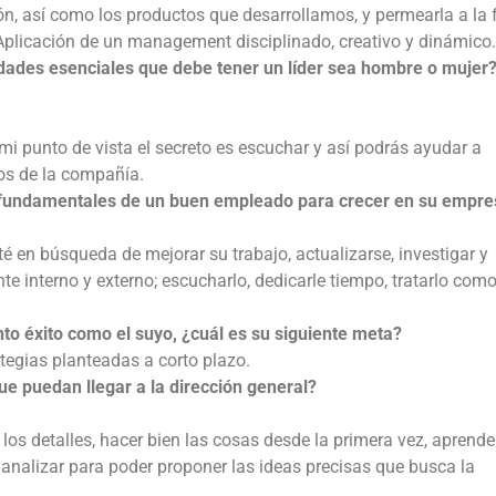
ción, así como los productos que desarrollamos, y permearla a la 
Aplicación de un management disciplinado, creativo y dinámico.
idades esenciales que debe tener un líder sea hombre o mujer?
i punto de vista el secreto es escuchar y así podrás ayudar a
vos de la compañía.
s fundamentales de un buen empleado para crecer en su empr
 en búsqueda de mejorar su trabajo, actualizarse, investigar y
te interno y externo; escucharlo, dedicarle tiempo, tratarlo com
o éxito como el suyo, ¿cuál es su siguiente meta?
ategias planteadas a corto plazo.
 puedan llegar a la dirección general?
os detalles, hacer bien las cosas desde la primera vez, aprender
 analizar para poder proponer las ideas precisas que busca la