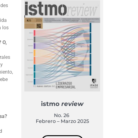
ades
vida
 los
? O,
rales
 y
iento,
debe
istmo
review
No. 26
esa?
Febrero – Marzo 2025
d