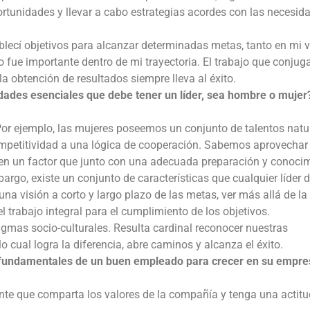
ortunidades y llevar a cabo estrategias acordes con las necesid
ablecí objetivos para alcanzar determinadas metas, tanto en mi 
 fue importante dentro de mi trayectoria. El trabajo que conjuga
 obtención de resultados siempre lleva al éxito.
idades esenciales que debe tener un líder, sea hombre o mujer
 Por ejemplo, las mujeres poseemos un conjunto de talentos natu
ompetitividad a una lógica de cooperación. Sabemos aprovechar
o en un factor que junto con una adecuada preparación y conocim
argo, existe un conjunto de características que cualquier líder 
una visión a corto y largo plazo de las metas, ver más allá de la
 el trabajo integral para el cumplimiento de los objetivos.
as socio-culturales. Resulta cardinal reconocer nuestras
o cual logra la diferencia, abre caminos y alcanza el éxito.
s fundamentales de un buen empleado para crecer en su empr
te que comparta los valores de la compañía y tenga una actitu