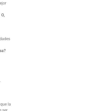
ejor
 O,
idades
esa?
.
 que la
e ser