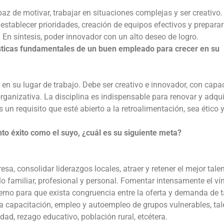
az de motivar, trabajar en situaciones complejas y ser creativo.
stablecer prioridades, creación de equipos efectivos y preparar
 En síntesis, poder innovador con un alto deseo de logro.
ísticas fundamentales de un buen empleado para crecer en su
 en su lugar de trabajo. Debe ser creativo e innovador, con capa
rganizativa. La disciplina es indispensable para renovar y adqui
n requisito que esté abierto a la retroalimentación, sea ético 
o éxito como el suyo, ¿cuál es su siguiente meta?
sa, consolidar liderazgos locales, atraer y retener el mejor tale
lo familiar, profesional y personal. Fomentar intensamente el ví
erno para que exista congruencia entre la oferta y demanda de t
a capacitación, empleo y autoempleo de grupos vulnerables, tal
d, rezago educativo, población rural, etcétera.