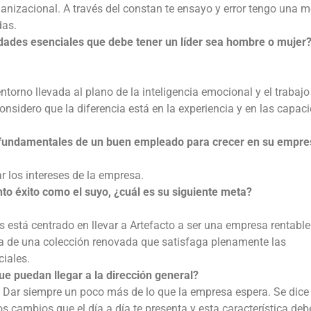
ganizacional. A través del constan te ensayo y error tengo una m
das.
idades esenciales que debe tener un líder sea hombre o mujer?
 entorno llevada al plano de la inteligencia emocional y el trabajo
onsidero que la diferencia está en la experiencia y en las capac
s fundamentales de un buen empleado para crecer en su empr
r los intereses de la empresa.
o éxito como el suyo, ¿cuál es su siguiente meta?
 está centrado en llevar a Artefacto a ser una empresa rentable
a de una colección renovada que satisfaga plenamente las
ciales.
 puedan llegar a la dirección general?
 Dar siempre un poco más de lo que la empresa espera. Se dice
s cambios que el día a día te presenta y esta característica deb