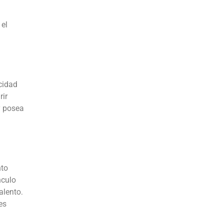
 el
cidad
rir
y posea
nto
nculo
alento.
es