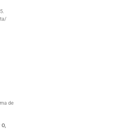
5.
ta/
toma de
 O,