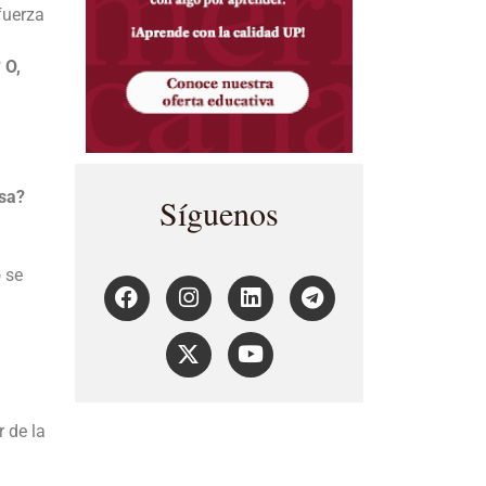
fuerza
 O,
esa?
Síguenos
o se
 de la