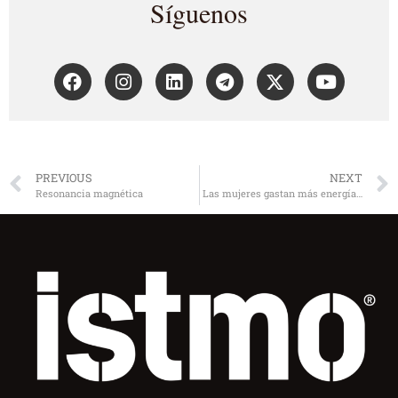
Síguenos
PREVIOUS
NEXT
Resonancia magnética
Las mujeres gastan más energía…