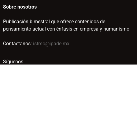
Sobre nosotros
Publicación bimestral que ofrece contenidos de
pensamiento actual con énfasis en empresa y humanismo.
Contáctanos:
istmo@ipade.mx
Síguenos
© IPADE BUSINESS SCHOOL. TODOS LOS DERECHOS
RESERVADOS. 2019
Aviso de Privacidad
Términos y condiciones
Media Kit
Guía