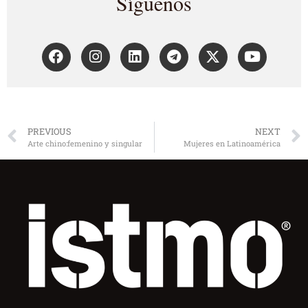
Síguenos
PREVIOUS
NEXT
Arte chino:femenino y singular
Mujeres en Latinoamérica