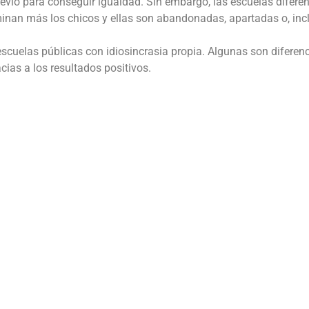
revio para conseguir igualdad. Sin embargo, las escuelas difere
minan más los chicos y ellas son abandonadas, apartadas o, inc
escuelas públicas con idiosincrasia propia. Algunas son diferen
ias a los resultados positivos.