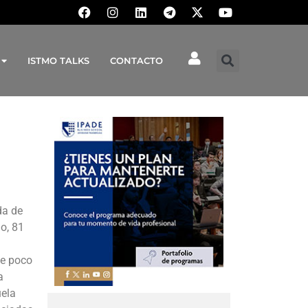
ISTMO TALKS
CONTACTO
da de
o, 81
ue poco
a
uela