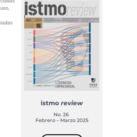
nciadas
luso,
ciadas
istmo
review
No. 26
Febrero – Marzo 2025