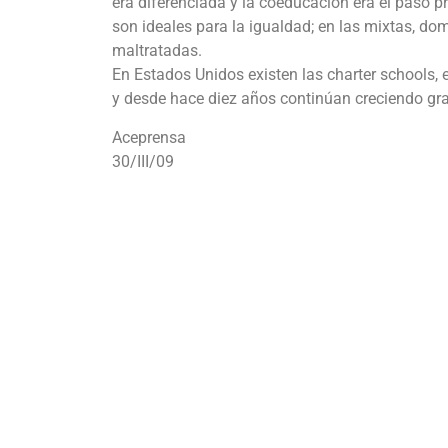
era diferenciada y la coeducación era el paso p
son ideales para la igualdad; en las mixtas, do
maltratadas.
En Estados Unidos existen las charter schools, 
y desde hace diez años continúan creciendo grac
Aceprensa
30/III/09