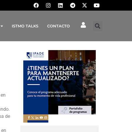
ISTMO TALKS
CONTACTO
 en
undo.
sa de
 en