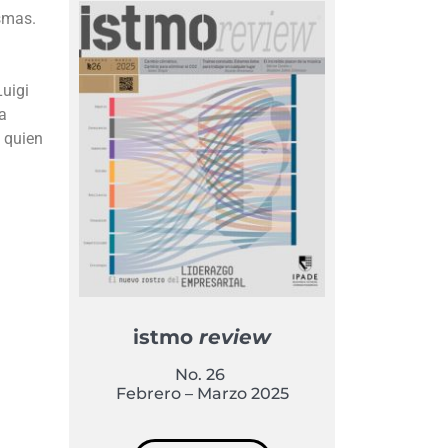
asmas.
uigi
a
, quien
istmo
review
No. 26
Febrero – Marzo 2025