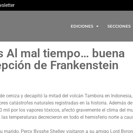
sletter
EDICIONES
SECCIONES
s Al mal tiempo… buena
cepción de Frankenstein
de ceniza y decapitó la mitad del volcán Tambora en Indonesia,
res catástrofes naturales registradas en la historia. Además de
 mil por los vapores tóxicos, afectó gravemente el clima del m
; las temperaturas decrecieron en todo el hemisferio norte a cau
su marido, Percy Bysshe Shelley visitaron a su amigo Lord Byron