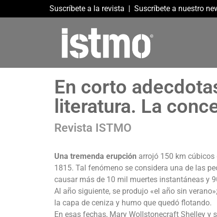
Suscríbete a la revista
|
Suscríbete a nuestro new
En corto adecdota
literatura. La con
Revista ISTMO
Una tremenda erupción
arrojó 150 km cúbicos 
1815. Tal fenómeno se considera una de las peo
causar más de 10 mil muertes instantáneas y 90
Al año siguiente, se produjo «el año sin verano»
la capa de ceniza y humo que quedó flotando.
En esas fechas, Mary Wollstonecraft Shelley y 