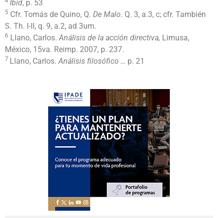
4
Ibid
, p. 53
5
Cfr. Tomás de Quino, Q.
De Malo
. Q. 3, a.3, c; cfr. También
S. Th. I-II, q. 9, a.2, ad 3um.
6
Llano, Carlos.
Análisis de la acción directiva,
Limusa,
México, 15va. Reimp. 2007, p. 237.
7
Llano, Carlos.
Análisis filosófico …
p. 21