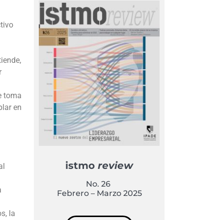
tivo
tiende,
r
se toma
plar en
istmo
review
al
No. 26
a
Febrero – Marzo 2025
s, la