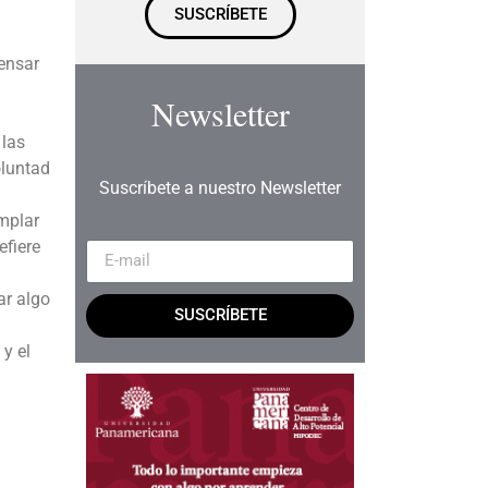
SUSCRÍBETE
pensar
Newsletter
 las
oluntad
Suscríbete a nuestro Newsletter
mplar
efiere
ar algo
SUSCRÍBETE
 y el