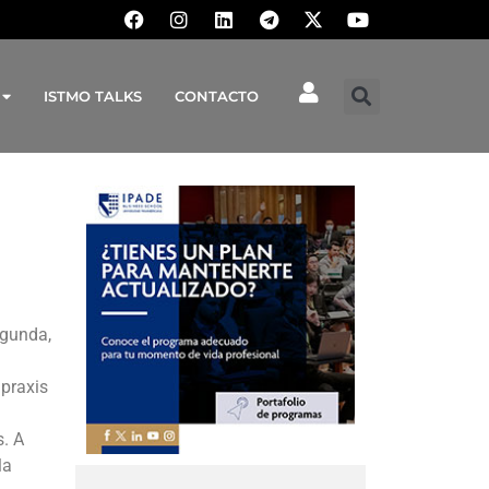
ISTMO TALKS
CONTACTO
egunda,
 praxis
s. A
la