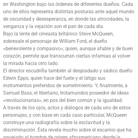
en Washington bajo las órdenes de diferentes dueños. Cada
uno de ellos representa distintas posturas ante aquel mundo
de oscuridad y desesperanza, en donde las atrocidades, la
venganza y la vejación son el pan de cada día.
Bajo la lente del cineasta británico Steve McQueen,
sobresale el personaje de William Ford, el dueño
«benevolente y compasivo»; quien, aunque afable y de buen
corazón, permite que transcurran ciertas infamias al volver
la mirada hacia otro lado.
El director escudriña también al despiadado y sádico dueño
Edwin Epps, quien hace del fuete y el látigo sus
instrumentos preferidos de sometimiento. Y, finalmente, a
Samuel Bass; el libertario, trotamundos poseedor de ideas
«revolucionarias», en pos del bien común y la igualdad.
A través de los ojos, actos y diálogos de cada uno de estos
personajes, y con base en cada caso particular, McQueen
construye una radiografía sobre la esclavitud y la
discriminación. Ésta revela mucho sobre el escarnio que ha
aquejado al hombre de origen afroamericano desde la