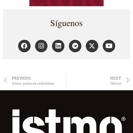
Síguenos
PREVIOUS
NEXT
Istmo, unión de realidades
Odisea