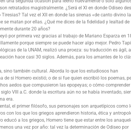
o en una segunda ocasión para leerlo nuevamente o sólo alguno
s son retratados magistralmente. ¿Será el XI en donde Odiseo de
 Tiresias? Tal vez el XII en donde las sirenas «de canto divino la
 se matan por ellas. ¿Qué me dices de la fidelidad y lealtad de
temente durante 20 años?
eyó por primera vez gracias al trabajo de Mariano Esparza en 1
llamente porque siempre se puede hacer algo mejor. Pedro Tapi
lológicas de la UNAM, realizó una proeza: su traducción es ágil,
creación hace casi 30 siglos. Además, para los amantes de lo clá
a, sino también cultural. Aborda lo que los estudiosos han
de si Homero existió; o de si fue quien escribió los poemas, p
uchos aedos que compusieron las epopeyas; o cómo comprender 
siglo VIII a.C. donde la escritura aún no se había inventado, si
ma era.
tal, el primer filósofo, sus personajes son arquetípicos como l
os con los que los griegos aprendieron historia, ética y antropol
o educó a los griegos, Homero tiene que estar entre los anaquel
l menos una vez por año: tal vez la determinación de Odiseo por