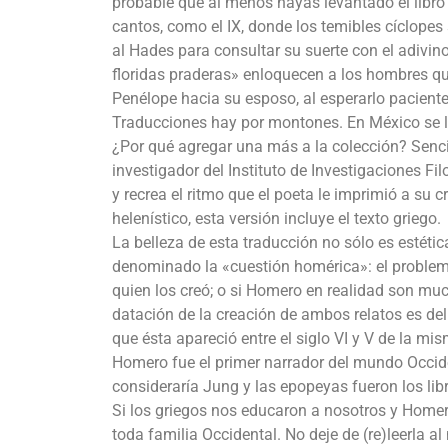
probable que al menos hayas levantado el libr
cantos, como el IX, donde los temibles cíclope
al Hades para consultar su suerte con el adivino
floridas praderas» enloquecen a los hombres que
Penélope hacia su esposo, al esperarlo pacien
Traducciones hay por montones. En México se l
¿Por qué agregar una más a la colección? Senci
investigador del Instituto de Investigaciones Fi
y recrea el ritmo que el poeta le imprimió a su 
helenístico, esta versión incluye el texto griego.
La belleza de esta traducción no sólo es estétic
denominado la «cuestión homérica»: el problema 
quien los creó; o si Homero en realidad son m
datación de la creación de ambos relatos es del 
que ésta apareció entre el siglo VI y V de la mis
Homero fue el primer narrador del mundo Occiden
consideraría Jung y las epopeyas fueron los libr
Si los griegos nos educaron a nosotros y Homer
toda familia Occidental. No deje de (re)leerla a