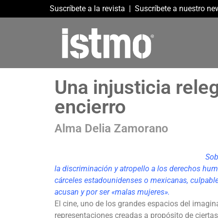
Suscríbete a la revista
|
Suscríbete a nuestro new
Una injusticia rel
encierro
Alma Delia Zamorano
Sob
la discriminación y atropello a los derechos hum
cárceles estadounidenses o mexicanas, culpables 
acusan y por ser «malas mujeres».
El cine, uno de los grandes espacios del imagina
representaciones creadas a propósito de ciert