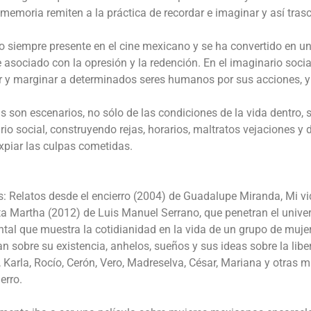
moria remiten a la práctica de recordar e imaginar y así tras
 siempre presente en el cine mexicano y se ha convertido en u
asociado con la opresión y la redención. En el imaginario socia
sar y marginar a determinados seres humanos por sus acciones, y
as son escenarios, no sólo de las condiciones de la vida dentro, 
o social, construyendo rejas, horarios, maltratos vejaciones y d
xpiar las culpas cometidas.
es: Relatos desde el encierro (2004) de Guadalupe Miranda, Mi v
ta Martha (2012) de Luis Manuel Serrano, que penetran el unive
ntal que muestra la cotidianidad en la vida de un grupo de muje
n sobre su existencia, anhelos, sueños y sus ideas sobre la libe
 Karla, Rocío, Cerón, Vero, Madreselva, César, Mariana y otras m
erro.