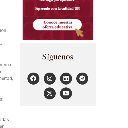
sión
»
Síguenos
ntrica
se
bertad,
r,
padas
ben