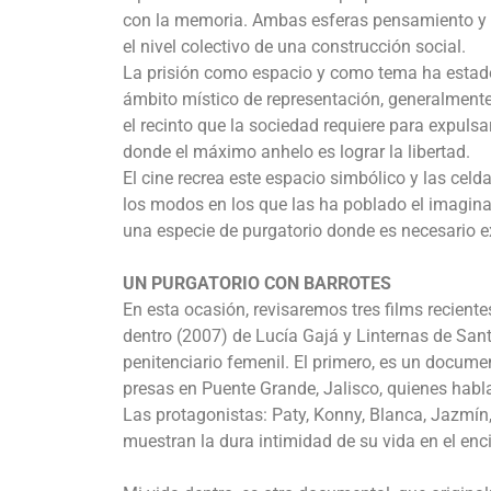
con la memoria. Ambas esferas pensamiento y me
el nivel colectivo de una construcción social.
La prisión como espacio y como tema ha estado
ámbito místico de representación, generalmente 
el recinto que la sociedad requiere para expul
donde el máximo anhelo es lograr la libertad.
El cine recrea este espacio simbólico y las celd
los modos en los que las ha poblado el imaginari
una especie de purgatorio donde es necesario e
UN PURGATORIO CON BARROTES
En esta ocasión, revisaremos tres films recient
dentro (2007) de Lucía Gajá y Linternas de San
penitenciario femenil. El primero, es un docume
presas en Puente Grande, Jalisco, quienes habla
Las protagonistas: Paty, Konny, Blanca, Jazmín,
muestran la dura intimidad de su vida en el enci