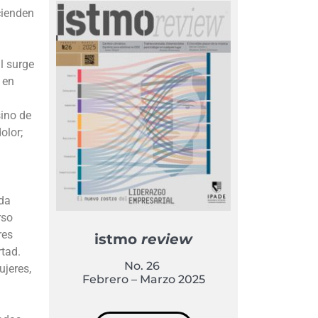
cienden
n
l surge
 en
sino de
olor;
ida
rso
res
istmo
review
rtad.
No. 26
ujeres,
Febrero – Marzo 2025