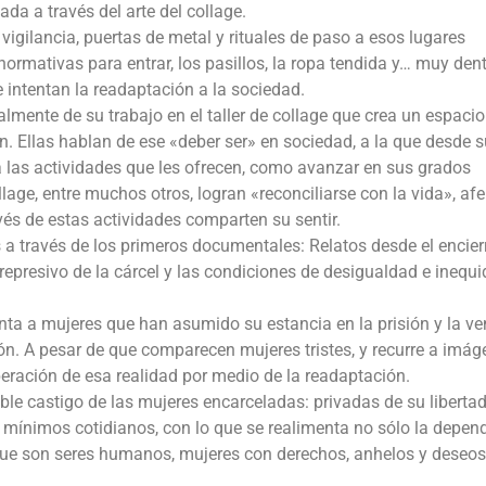
da a través del arte del collage.
 vigilancia, puertas de metal y rituales de paso a esos lugares
rmativas para entrar, los pasillos, la ropa tendida y… muy dentr
e intentan la readaptación a la sociedad.
lmente de su trabajo en el taller de collage que crea un espacio
. Ellas hablan de ese «deber ser» en sociedad, a la que desde s
a las actividades que les ofrecen, como avanzar en sus grados
llage, entre muchos otros, logran «reconciliarse con la vida», afe
ravés de estas actividades comparten su sentir.
a través de los primeros documentales: Relatos desde el encier
represivo de la cárcel y las condiciones de desigualdad e inequ
nta a mujeres que han asumido su estancia en la prisión y la ve
n. A pesar de que comparecen mujeres tristes, y recurre a imág
uperación de esa realidad por medio de la readaptación.
oble castigo de las mujeres encarceladas: privadas de su liberta
 mínimos cotidianos, con lo que se realimenta no sólo la depen
que son seres humanos, mujeres con derechos, anhelos y deseos