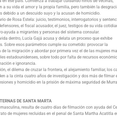
a en ese país. Comienza a trabajar cuidando niños de vecinas,
 a su vida el amor y la propia familia, pero también la desgraci
s debido a un descuido suyo y la acusan de homicidio.
rio de Rosa Estela: juicio, testimonios, interrogatorios y sentenc
fensores, el fiscal acusador, el juez, testigos de su vida cotidia
ro-ayuda a migrantes y personas del sistema consular.
 vida dentro, Lucía Gajá acusa y delata un proceso que exhibe
s. Sobre esos parámetros cumple su cometido: provocar la
a de la migración y abordar por primera vez el de las mujeres ma
es estadounidenses, sobre todo por falta de recursos económic
nación e ignorancia.
ón, el dilema de cruzar la frontera, el alejamiento familiar, los 
den a la cinta cuatro años de investigación y dos más de filmar 
lesiones y homicidio en la prisión de máxima seguridad de Murra
NTERNAS DE SANTA MARTA
 masculina, resulta de cuatro días de filmación con ayuda del C
ato de mujeres recluidas en el penal de Santa Martha Acatitla e