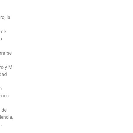
o, la
 de
u
rrarse
ro y Mi
idad
n
enes
d de
dencia,
 .