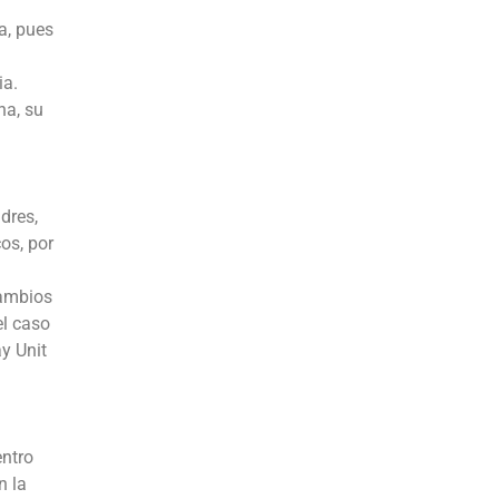
a, pues
ia.
na, su
dres,
os, por
cambios
el caso
y Unit
entro
n la