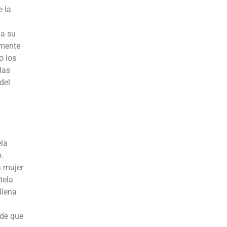
e la
da su
amente
o los
las
del
ela
.
a mujer
tela
llena
 de que