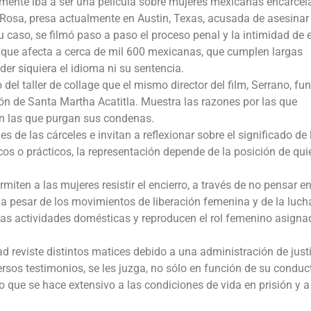
almente iba a ser una película sobre mujeres mexicanas encarce
 Rosa, presa actualmente en Austin, Texas, acusada de asesinar
u caso, se filmó paso a paso el proceso penal y la intimidad de 
ia que afecta a cerca de mil 600 mexicanas, que cumplen largas
r siquiera el idioma ni su sentencia.
el taller de collage que el mismo director del film, Serrano, fu
ón de Santa Martha Acatitla. Muestra las razones por las que
en las que purgan sus condenas.
de las cárceles e invitan a reflexionar sobre el significado de 
cos o prácticos, la representación depende de la posición de qui
miten a las mujeres resistir el encierro, a través de no pensar en
a pesar de los movimientos de liberación femenina y de la luch
 las actividades domésticas y reproducen el rol femenino asigna
ad reviste distintos matices debido a una administración de just
sos testimonios, se les juzga, no sólo en función de su conduc
que se hace extensivo a las condiciones de vida en prisión y a