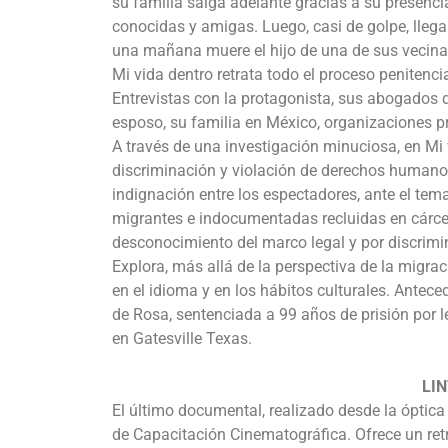
su familia salga adelante gracias a su presenci
conocidas y amigas. Luego, casi de golpe, llegan
una mañana muere el hijo de una de sus vecina
Mi vida dentro retrata todo el proceso penitencia
Entrevistas con la protagonista, sus abogados de
esposo, su familia en México, organizaciones p
A través de una investigación minuciosa, en Mi
discriminación y violación de derechos humano
indignación entre los espectadores, ante el tem
migrantes e indocumentadas recluidas en cárcel
desconocimiento del marco legal y por discrimi
Explora, más allá de la perspectiva de la migraci
en el idioma y en los hábitos culturales. Antece
de Rosa, sentenciada a 99 años de prisión por 
en Gatesville Texas.
LI
El último documental, realizado desde la óptica
de Capacitación Cinematográfica. Ofrece un retr