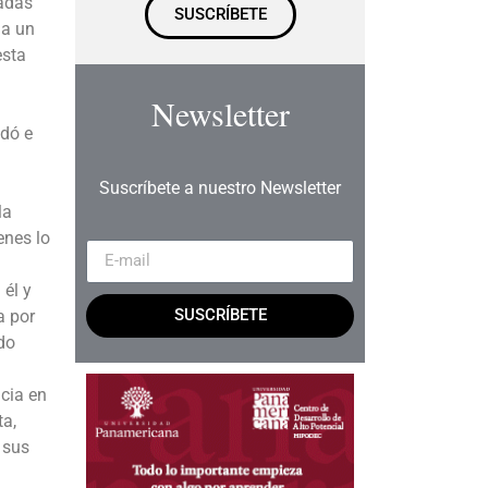
ladas
SUSCRÍBETE
 a un
esta
Newsletter
ndó e
Suscríbete a nuestro Newsletter
la
enes lo
 él y
SUSCRÍBETE
a por
do
icia en
ta,
 sus