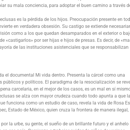
iar su mala conciencia, para adoptar el buen camino a través d
eclusas es la pérdida de los hijos. Preocupación presente en to
vierte en verdadera obsesión. Su castigo se extiende necesari
prisión como a los que quedan desamparados en el exterior o baj
 «castigarlos» por ser hijas e hijos de presas. Es decir, de «ma
yoría de las instituciones asistenciales que se responsabilizan 
da el documental Mi vida dentro. Presenta la cárcel como una
 públicos y políticos. El paradigma de la resocialización se rev
ena carcelaria, en el mejor de los casos, es un mal en sí mismo
s reclusas se alza con mayor crudeza cuando todo apunta a que l
que funciona como un estudio de caso, revela la vida de Rosa Es
ec, Estado de México, quien cruza la frontera de manera ilegal, 
r la urbe, su gente, el sueño de un brillante futuro y el anhelo