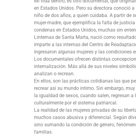
Mi vida dentro, es otro documental, que origin
en Estados Unidos. Pero su directora conoció a
niño de dos años, a quien cuidaba. A partir de s
mujer-madre, que ejemplifica la falta de justic
condenas en Estados Unidos, muchas sin entende
Linternas de Santa Marta, nació como resultado d
imparte a las internas del Centro de Readaptaci
ingresaron algunas mujeres y las condiciones 
Los documentales ofrecen distintas concepciones 
internalización. Más allá de sus niveles simbóli
analizan o recrean.
En ellos, son las prácticas cotidianas las que per
recrear así su mundo íntimo. Sin embargo, muy 
la igualdad de sexos, cuando salen, regresan a
culturalmente por el sistema patriarcal.
La realidad de las mujeres privadas de su libert
muchos casos abusiva y diferencial. Según diver
sino sumando la condición de género, fenómeno 
familias.