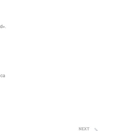
ad».
ica
NEXT