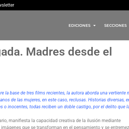
sletter
EDICIONES
SECCIONES
egada. Madres desde el
re la base de tres films recientes, la autora aborda una vertiente
anos de las mujeres, en este caso, reclusas. Historias diversas, e
o inocentes, todas reciben un doble castigo, por el delito que l
rio, manifiesta la capacidad creativa de la ilusión mediante
as imágenes que se transforman en el pensamiento y se entreme