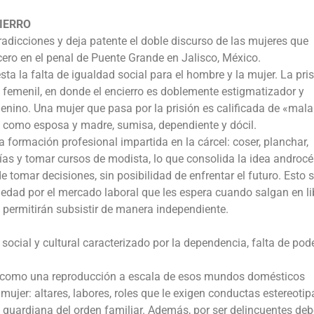
IERRO
ntradicciones y deja patente el doble discurso de las mujeres que
cero en el penal de Puente Grande en Jalisco, México.
sta la falta de igualdad social para el hombre y la mujer. La pri
 femenil, en donde el encierro es doblemente estigmatizador y
menino. Una mujer que pasa por la prisión es calificada de «mala
a como esposa y madre, sumisa, dependiente y dócil.
 formación profesional impartida en la cárcel: coser, planchar,
ías y tomar cursos de modista, lo que consolida la idea androcé
 tomar decisiones, sin posibilidad de enfrentar el futuro. Esto 
edad por el mercado laboral que les espera cuando salgan en li
 permitirán subsistir de manera independiente.
ocial y cultural caracterizado por la dependencia, falta de pode
el como una reproducción a escala de esos mundos domésticos
 mujer: altares, labores, roles que le exigen conductas estereoti
, guardiana del orden familiar. Además, por ser delincuentes de