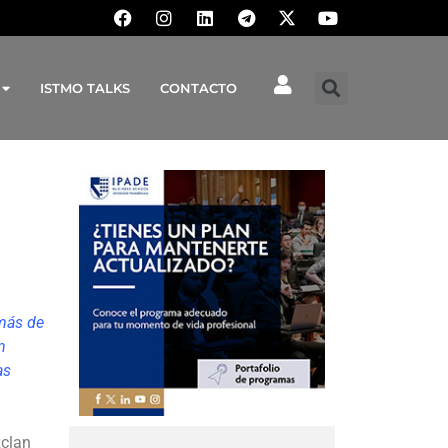
ISTMO TALKS
CONTACTO
 más de
n
as
zclan