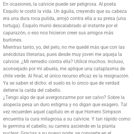
En ocasiones, la calvicie puede ser peligrosa. Al poeta
Esquilo le costó la vida. Un águila, creyendo que su cabeza
era una dura roca pulida, arrojó contra ella a su presa (una
tortuga). Esquilo murió descalabrado al instante por el
caparazón, o eso nos hicieron creer sus amigos más
burlones.
Mientras tanto, yo, del pelo, no me quedé más que con las
anécdotas literarias, pues desde muy joven me aqueja la
calvicie. ¿Mi remedio contra ella? Utilicé muchos. Incluso,
aconsejado por mi abuela, me aplique una cataplasma de
chile verde. Al final, el único recurso eficaz es la resignación.
Ya se saben el dicho: el suelo es lo único que de verdad
detiene la caída del cabello.
¿Tengo algo de qué avergonzarme por ser calvo? Sobre la
alopecia pesa un duro estigma y no digan que exagero. Tal
vez recuerden aquel capítulo en el que Homero Simpson
encuentra la cura milagrosa a su calvicie. Y tan rápido como
le germina el cabello, su carrera asciende en la planta
nuclear. Gracias a su nuevo porte, se convierte en el