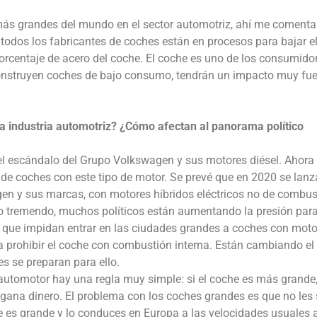
ás grandes del mundo en el sector automotriz, ahí me comenta
odos los fabricantes de coches están en procesos para bajar e
porcentaje de acero del coche. El coche es uno de los consumido
construyen coches de bajo consumo, tendrán un impacto muy fue
a industria automotriz? ¿Cómo afectan al panorama político
 el escándalo del Grupo Volkswagen y sus motores diésel. Ahora
 de coches con este tipo de motor. Se prevé que en 2020 se lan
n y sus marcas, con motores híbridos eléctricos no de combus
o tremendo, muchos políticos están aumentando la presión par
s, que impidan entrar en las ciudades grandes a coches con moto
 prohibir el coche con combustión interna. Están cambiando el
es se preparan para ello.
 automotor hay una regla muy simple: si el coche es más grande
na dinero. El problema con los coches grandes es que no les s
e es grande y lo conduces en Europa a las velocidades usuales al