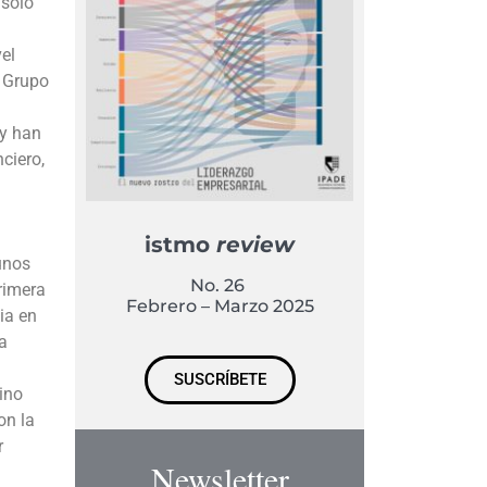
 sólo
el
l Grupo
 y han
ciero,
istmo
review
unos
No. 26
rimera
Febrero – Marzo 2025
ia en
la
SUSCRÍBETE
ino
on la
r
Newsletter