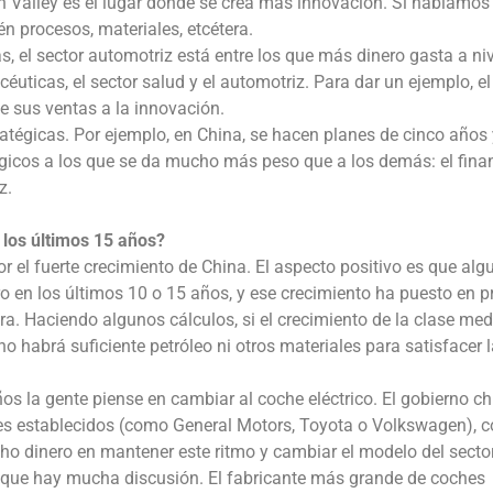
on Valley es el lugar donde se crea más innovación. Si hablamos
én procesos, materiales, etcétera.
, el sector automotriz está entre los que más dinero gasta a niv
uticas, el sector salud y el automotriz. Para dar un ejemplo, e
 sus ventas a la innovación.
ratégicas. Por ejemplo, en China, se hacen planes de cinco años
tégicos a los que se da mucho más peso que a los demás: el finan
z.
 los últimos 15 años?
 el fuerte crecimiento de China. El aspecto positivo es que alg
 en los últimos 10 o 15 años, y ese crecimiento ha puesto en p
tera. Haciendo algunos cálculos, si el crecimiento de la clase med
o habrá suficiente petróleo ni otros materiales para satisfacer 
os la gente piense en cambiar al coche eléctrico. El gobierno ch
tes establecidos (como General Motors, Toyota o Volkswagen), c
cho dinero en mantener este ritmo y cambiar el modelo del secto
el que hay mucha discusión. El fabricante más grande de coches