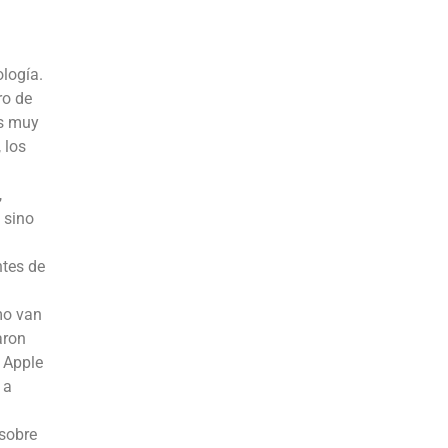
ología.
ro de
es muy
 los
,
 sino
ntes de
mo van
aron
 Apple
 a
 sobre