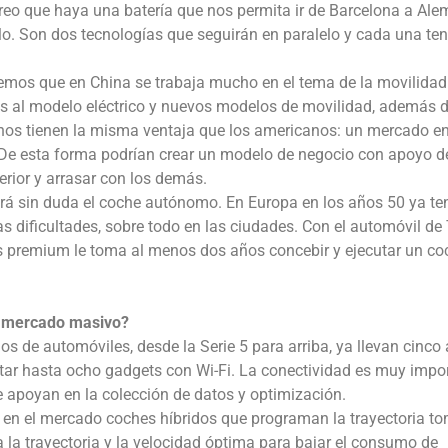
reo que haya una batería que nos permita ir de Barcelona a Ale
lo. Son dos tecnologías que seguirán en paralelo y cada una te
demos que en China se trabaja mucho en el tema de la movilidad.
s al modelo eléctrico y nuevos modelos de movilidad, además d
inos tienen la misma ventaja que los americanos: un mercado 
. De esta forma podrían crear un modelo de negocio con apoyo d
erior y arrasar con los demás.
erá sin duda el coche autónomo. En Europa en los años 50 ya t
s dificultades, sobre todo en las ciudades. Con el automóvil de
es premium le toma al menos dos años concebir y ejecutar un co
al mercado masivo?
os de automóviles, desde la Serie 5 para arriba, ya llevan cinco
tar hasta ocho gadgets con Wi-Fi. La conectividad es muy impo
 apoyan en la colección de datos y optimización.
n en el mercado coches híbridos que programan la trayectoria 
la la trayectoria y la velocidad óptima para bajar el consumo de