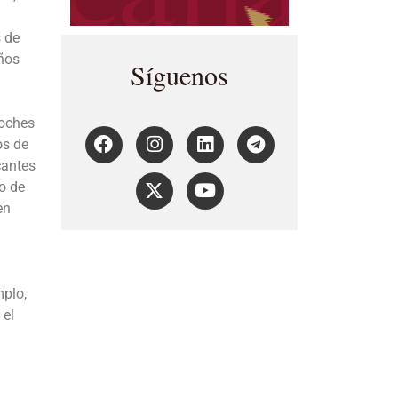
s de
ños
Síguenos
coches
os de
cantes
o de
en
mplo,
 el