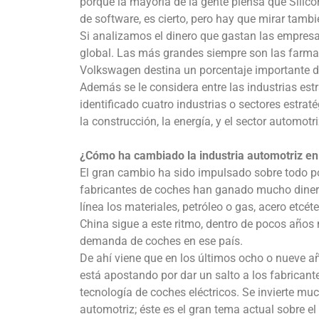
porque la mayoría de la gente piensa que Silic
de software, es cierto, pero hay que mirar tambi
Si analizamos el dinero que gastan las empresas
global. Las más grandes siempre son las farmacé
Volkswagen destina un porcentaje importante de
Además se le considera entre las industrias est
identificado cuatro industrias o sectores estra
la construcción, la energía, y el sector automotri
¿Cómo ha cambiado la industria automotriz en
El gran cambio ha sido impulsado sobre todo por
fabricantes de coches han ganado mucho dinero
línea los materiales, petróleo o gas, acero etcé
China sigue a este ritmo, dentro de pocos años n
demanda de coches en ese país.
De ahí viene que en los últimos ocho o nueve añ
está apostando por dar un salto a los fabrican
tecnología de coches eléctricos. Se invierte mu
automotriz; éste es el gran tema actual sobre 