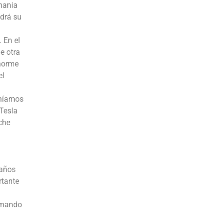
mania
ndrá su
 En el
e otra
enorme
el
eníamos
 Tesla
che
 años
rtante
tomando