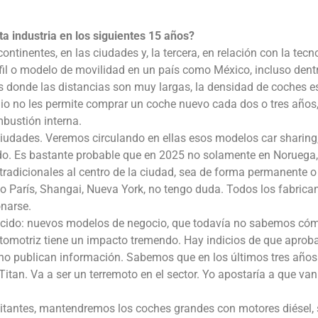
 industria en los siguientes 15 años?
ntinentes, en las ciudades y, la tercera, en relación con la tecn
erfil o modelo de movilidad en un país como México, incluso dent
res donde las distancias son muy largas, la densidad de coches 
o no les permite comprar un coche nuevo cada dos o tres años,
bustión interna.
iudades. Veremos circulando en ellas esos modelos car sharing
do. Es bastante probable que en 2025 no solamente en Noruega,
 tradicionales al centro de la ciudad, sea de forma permanente o
 París, Shangai, Nueva York, no tengo duda. Todos los fabrica
narse.
nocido: nuevos modelos de negocio, que todavía no sabemos có
automotriz tiene un impacto tremendo. Hay indicios de que aprob
 no publican información. Sabemos que en los últimos tres años
 Titan. Va a ser un terremoto en el sector. Yo apostaría a que van
bitantes, mantendremos los coches grandes con motores diésel,