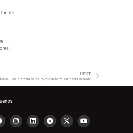
 fuente
se
ores.
NEXT
cana. Una historia de éxito que debe mirar hacia delante
guenos