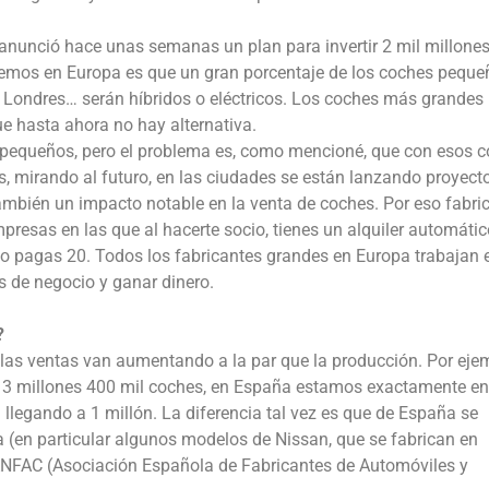
 anunció hace unas semanas un plan para invertir 2 mil millone
remos en Europa es que un gran porcentaje de los coches peque
 Londres… serán híbridos o eléctricos. Los coches más grandes
e hasta ahora no hay alternativa.
 pequeños, pero el problema es, como mencioné, que con esos 
 mirando al futuro, en las ciudades se están lanzando proyect
ambién un impacto notable en la venta de coches. Por eso fabri
as en las que al hacerte socio, tienes un alquiler automátic
ólo pagas 20. Todos los fabricantes grandes en Europa trabajan 
s de negocio y ganar dinero.
?
las ventas van aumentando a la par que la producción. Por eje
e 3 millones 400 mil coches, en España estamos exactamente en
llegando a 1 millón. La diferencia tal vez es que de España se
a (en particular algunos modelos de Nissan, que se fabrican en
ANFAC (Asociación Española de Fabricantes de Automóviles y