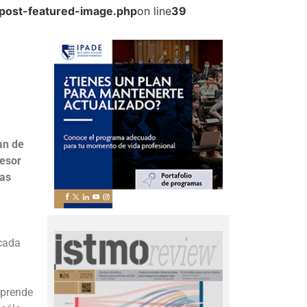
post-featured-image.php
on line
39
l
an de
fesor
las
 cada
rprende