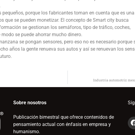
.
s pequeños, porque los fabricantes toman en cuenta que es una
ios que se pueden monetizar. El concepto de Smart city busca
ormación se gestionan los semáforos, tipo de tráfico, coches,
ste modo se puede ahorrar mucho dinero.
 manzana se pongan sensores, pero eso no es necesario porque 
ho años la gente renueva sus autos y así se renuevan los sens
uturo.
Industria automotriz mexi
Sobre nosotros
Sí
Publicación bimestral que ofrece contenidos de
pensamiento actual con énfasis en empresa y
humanismo.