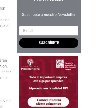
ron
l
Suscríbete a nuestro Newsletter
res de
rte en
SUSCRÍBETE
zarán
tión.
a sacar
r de
,
irve el
lí,