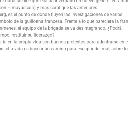
 nada se dice que ella ha inventado un nuevo género: el fantás
(con H mayúscula) y más coral que las anteriores.
rg, es el punto de donde fluyen las investigaciones de varios
bolo de la guillotina francesa. Frente a lo que pareciera la fra
crímenes, el equipo de la brigada se va desintegrando. ¿Podrá
po, restituir su liderazgo?
storia en la propia vida son buenos pretextos para adentrarse en e
n: «La vida es buscar un camino para escapar del mal, sobre t