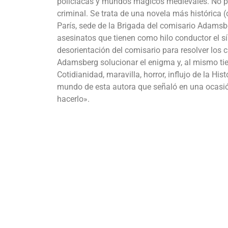
policiacas y mundos mágicos medievales. No por
criminal. Se trata de una novela más histórica 
París, sede de la Brigada del comisario Adamsbe
asesinatos que tienen como hilo conductor el sím
desorientación del comisario para resolver los 
Adamsberg solucionar el enigma y, al mismo tiem
Cotidianidad, maravilla, horror, influjo de la Hi
mundo de esta autora que señaló en una ocasió
hacerlo».