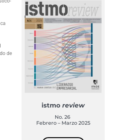
tico-
nca
l
odo de
istmo
review
No. 26
Febrero – Marzo 2025