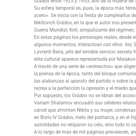
Grádov entre 1925 y 1953, año de la muerte de S
Su esfera temporal es, pues, la época más férr
acero». Se inicia con la fiesta de cumpleaños d
Nikítovich Grádov, en la que el autor nos presen
Guerra Mundial; Kiril, simpatizante del régimen;
En estas páginas los personajes reales, desde el 
algunos momentos, interactúan con ellos. Así, St
Lavrenti Beria, jefe del temible servicio secreto 
elite cultural aparece representada por Maiako
A través de una serie de «entreactos» que alige
la prensa de la época, tanto del bloque comunis
las alabanzas al aparato del partido o sobre la
recrea a la perfección la opresión y el miedo qu
Por supuesto, los Grádov no se libran del acoso
Varlam Shalámov encuadró sus célebres relatos.
cárcel que afrontan Nikita y su mujer, condenas 
en Borís IV Grádov, nieto del patriarca, y en el h
autoridades no relajaron su celo, sino todo lo co
A lo largo de más de mil páginas prevalecen, an