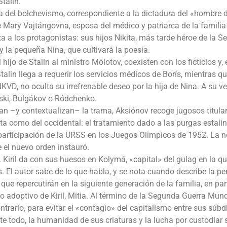
talin.
ea del bolchevismo, correspondiente a la dictadura del «hombre 
e Mary Vajtángovna, esposa del médico y patriarca de la familia
ta a los protagonistas: sus hijos Nikita, más tarde héroe de la 
 y la pequeña Nina, que cultivará la poesía.
hijo de Stalin al ministro Mólotov, coexisten con los ficticios y, 
alin llega a requerir los servicios médicos de Borís, mientras q
NKVD, no oculta su irrefrenable deseo por la hija de Nina. A su ve
vski, Bulgákov o Ródchenko.
ran –y contextualizan– la trama, Aksiónov recoge jugosos titula
ta como del occidental: el tratamiento dado a las purgas estalin
 participación de la URSS en los Juegos Olímpicos de 1952. La 
e el nuevo orden instauró.
. Kiril da con sus huesos en Kolymá, «capital» del gulag en la q
 El autor sabe de lo que habla, y se nota cuando describe la p
que repercutirán en la siguiente generación de la familia, en par
ijo adoptivo de Kiril, Mitia. Al término de la Segunda Guerra Mund
ntrario, para evitar el «contagio» del capitalismo entre sus súbd
te todo, la humanidad de sus criaturas y la lucha por custodiar 