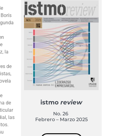
de
 Borís
Segunda
en
ue
z, la
res de
istas,
novela
ue
istmo
review
ena de
ticular
No. 26
ial, las
Febrero – Marzo 2025
itos.
su