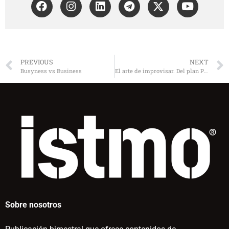
PREVIOUS
NEXT
Busyness vs Business
El arte de improvisar. Del plan Popotla al Eton Mess
Sobre nosotros