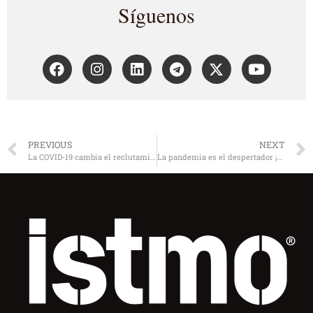
Síguenos
PREVIOUS
NEXT
La COVID-19 cambia el reclutamiento
La pandemia es el despertador ¡Hora de hacer planes!