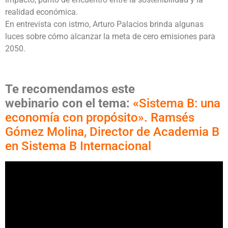
realidad económica.
En entrevista con istmo, Arturo Palacios brinda algunas
luces sobre cómo alcanzar la meta de cero emisiones para
2050.
Te recomendamos este
webinario
con
el tema:
«
Sistema B: una
economía con propósito». Ramsés
Gómez Molina, Director de Academia B
en Sistema B Internacional