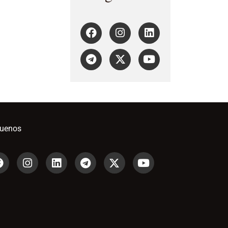
guenos