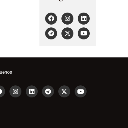
guenos