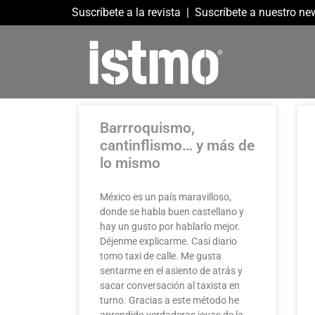
Suscríbete a la revista
|
Suscríbete a nuestro new
Barrroquismo,
cantinflismo… y más de
lo mismo
México es un país maravilloso,
donde se habla buen castellano y
hay un gusto por hablarlo mejor.
Déjenme explicarme. Casi diario
tomo taxi de calle. Me gusta
sentarme en el asiento de atrás y
sacar conversación al taxista en
turno. Gracias a este método he
aprendido verdaderas joyas de la