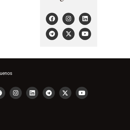
guenos