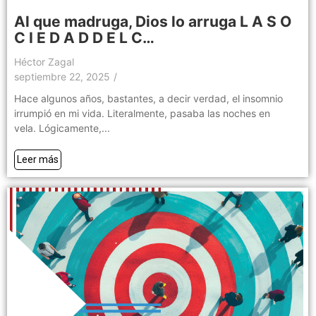
Al que madruga, Dios lo arruga L A S O
C I E D A D D E L C…
Héctor Zagal
septiembre 22, 2025
/
Hace algunos años, bastantes, a decir verdad, el insomnio
irrumpió en mi vida. Literalmente, pasaba las noches en
vela. Lógicamente,...
Leer más