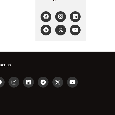
guenos