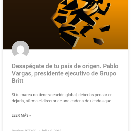
Desapégate de tu país de origen. Pablo
Vargas, presidente ejecutivo de Grupo
Britt
Si tu marca no tiene vocación global, deberías pensar en
dejarla, afirma el director de una cadena de tiendas que
LEER MÁS »
Revista ISTMO
julio 9, 2018